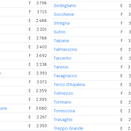
F
3.798
Sedegliano
E
2
F
3.715
Socchieve
F
3
E
2.488
Stregna
F
3
E
2.201
Sutrio
F
3
E
2.788
Taipana
F
3
E
2.402
Talmassons
E
2
F
3.692
Tarcento
E
2
E
2.238
Tarvisio
F
3
o
E
2.393
Tavagnacco
E
2
F
3.072
Terzo d'Aquileia
E
2
E
2.359
Tolmezzo
F
3
E
2.395
Torreano
E
2
runa
F
3.680
Torviscosa
E
2
E
2.267
Trasaghis
E
2
E
2.393
Treppo Grande
E
2