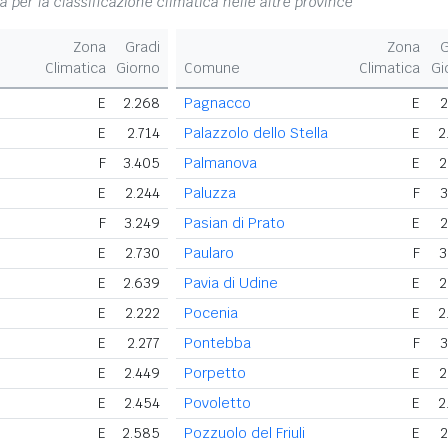
na per la classificazione climatica nelle altre province
Zona
Gradi
Zona
G
Climatica
Giorno
Comune
Climatica
Gi
E
2.268
Pagnacco
E
2
E
2.714
Palazzolo dello Stella
E
2
F
3.405
Palmanova
E
2
E
2.244
Paluzza
F
3
F
3.249
Pasian di Prato
E
2
E
2.730
Paularo
F
3
E
2.639
Pavia di Udine
E
2
E
2.222
Pocenia
E
2
E
2.277
Pontebba
F
3
E
2.449
Porpetto
E
2
E
2.454
Povoletto
E
2
E
2.585
Pozzuolo del Friuli
E
2