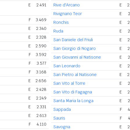
E
2.491
Rive d'Arcano
E
2
Rivignano Teor
E
2
F
3.469
Ronchis
E
2
E
2.340
Ruda
E
2
E
2.328
San Daniele del Friuli
E
2
E
2.590
San Giorgio di Nogaro
E
2
F
3.592
San Giovanni al Natisone
E
2
F
3.577
San Leonardo
E
2
F
3.168
San Pietro al Natisone
E
2
E
2.656
San Vito al Torre
E
2
E
2.428
San Vito di Fagagna
E
2
E
2.249
Santa Maria la Longa
E
2
E
2.331
Sappada
F
4
E
2.613
Sauris
F
4
F
4.110
Savogna
E
2