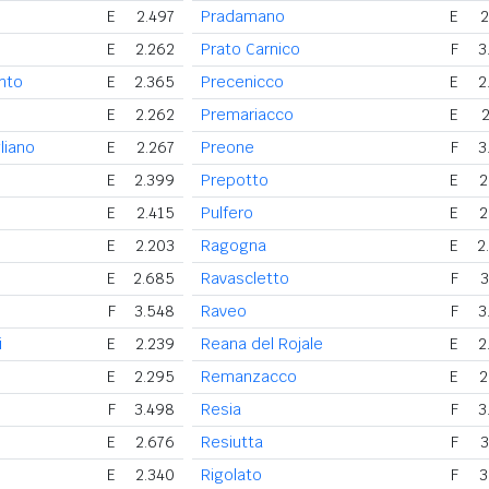
E
2.497
Pradamano
E
2
E
2.262
Prato Carnico
F
3
nto
E
2.365
Precenicco
E
2
E
2.262
Premariacco
E
2
liano
E
2.267
Preone
F
3
E
2.399
Prepotto
E
2
E
2.415
Pulfero
E
2
E
2.203
Ragogna
E
2
E
2.685
Ravascletto
F
3
F
3.548
Raveo
F
3
i
E
2.239
Reana del Rojale
E
2
E
2.295
Remanzacco
E
2
F
3.498
Resia
F
3
E
2.676
Resiutta
F
3
E
2.340
Rigolato
F
3