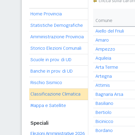
clicca sulla carti
Home Provincia
Comune
Statistiche Demografiche
Aiello del Friuli
Amministrazione Provincia
Amaro
Storico Elezioni Comunali
Ampezzo
Aquileia
Scuole in prov. di UD
Arta Terme
Banche in prov. di UD
Artegna
Rischio Sismico
Attimis
Classificazione Climatica
Bagnaria Arsa
Basiliano
Mappa e Satellite
Bertiolo
Bicinicco
Speciali
Bordano
Elezioni Amministrative 2026