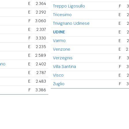
E
2.364
Treppo Ligosullo
F
3
E
2.292
Tricesimo
E
2
F
3.060
Trivignano Udinese
E
2
E
2.337
UDINE
E
2
F
3.330
Varmo
E
2
E
2.235
Venzone
E
2
E
2.589
Verzegnis
F
3
ano
E
2.402
Villa Santina
F
3
E
2.787
Visco
E
2
E
2.483
Zuglio
F
3
F
3.386