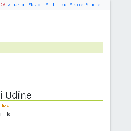
026
Variazioni
Elezioni
Statistiche
Scuole
Banche
di Udine
ividi
r la