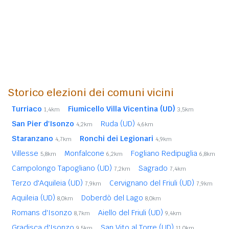
Storico elezioni dei comuni vicini
Turriaco
Fiumicello Villa Vicentina (UD)
1,4km
3,5km
San Pier d'Isonzo
Ruda (UD)
4,2km
4,6km
Staranzano
Ronchi dei Legionari
4,7km
4,9km
Villesse
Monfalcone
Fogliano Redipuglia
5,8km
6,2km
6,8km
Campolongo Tapogliano (UD)
Sagrado
7,2km
7,4km
Terzo d'Aquileia (UD)
Cervignano del Friuli (UD)
7,9km
7,9km
Aquileia (UD)
Doberdò del Lago
8,0km
8,0km
Romans d'Isonzo
Aiello del Friuli (UD)
8,7km
9,4km
Gradisca d'Isonzo
San Vito al Torre (UD)
9,5km
11,0km