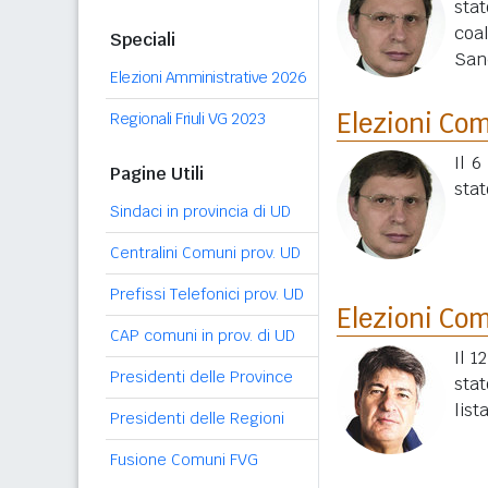
sta
coa
Speciali
San
Elezioni Amministrative 2026
Elezioni Co
Regionali Friuli VG 2023
Il 6
Pagine Utili
stat
Sindaci in provincia di UD
Centralini Comuni prov. UD
Prefissi Telefonici prov. UD
Elezioni Co
CAP comuni in prov. di UD
Il 1
Presidenti delle Province
sta
list
Presidenti delle Regioni
Fusione Comuni FVG