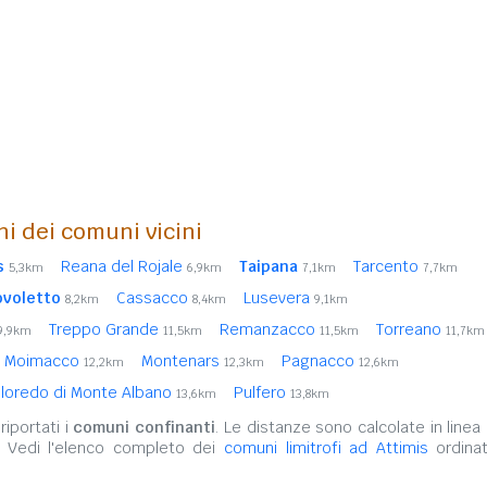
ni dei comuni vicini
s
Reana del Rojale
Taipana
Tarcento
5,3km
6,9km
7,1km
7,7km
ovoletto
Cassacco
Lusevera
8,2km
8,4km
9,1km
Treppo Grande
Remanzacco
Torreano
9,9km
11,5km
11,5km
11,7km
Moimacco
Montenars
Pagnacco
12,2km
12,3km
12,6km
lloredo di Monte Albano
Pulfero
13,6km
13,8km
iportati i
comuni confinanti
. Le distanze sono calcolate in linea 
. Vedi l'elenco completo dei
comuni limitrofi ad Attimis
ordinat