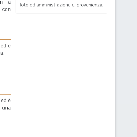
n la
foto ed amministrazione di provenienza.
e con
 ed è
ca.
 ed è
 una