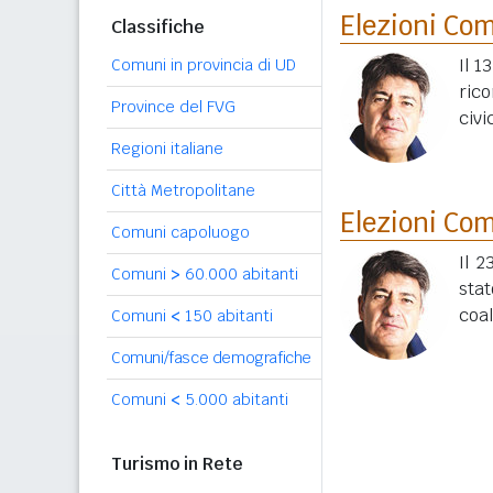
Elezioni Co
Classifiche
Il 1
Comuni in provincia di UD
ric
Province del FVG
civi
Regioni italiane
Città Metropolitane
Elezioni Co
Comuni capoluogo
Il 2
Comuni
>
60.000 abitanti
sta
coal
Comuni
<
150 abitanti
Comuni/fasce demografiche
Comuni
<
5.000 abitanti
Turismo in Rete