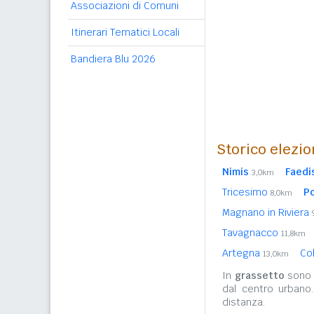
Associazioni di Comuni
Itinerari Tematici Locali
Bandiera Blu 2026
Storico elezio
Nimis
Faedi
3,0km
Tricesimo
P
8,0km
Magnano in Riviera
Tavagnacco
11,8km
Artegna
Co
13,0km
In
grassetto
sono r
dal centro urbano
distanza.