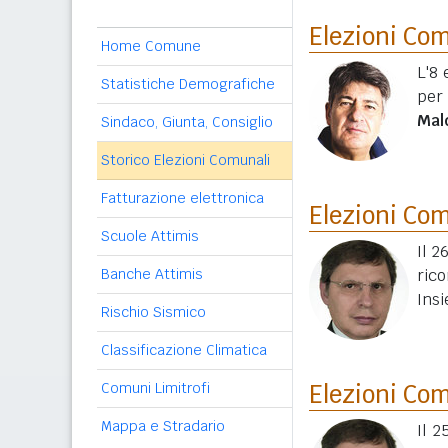
Elezioni Co
Home Comune
L'8 
Statistiche Demografiche
per
Mal
Sindaco, Giunta, Consiglio
Storico Elezioni Comunali
Fatturazione elettronica
Elezioni Co
Scuole Attimis
Il 2
Banche Attimis
ric
Ins
Rischio Sismico
Classificazione Climatica
Comuni Limitrofi
Elezioni Co
Mappa e Stradario
Il 