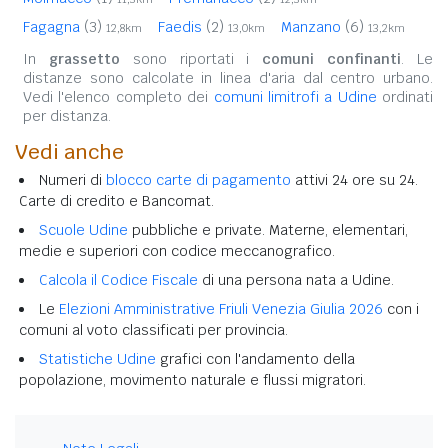
Fagagna
(3)
Faedis
(2)
Manzano
(6)
12,8km
13,0km
13,2km
In
grassetto
sono riportati i
comuni confinanti
. Le
distanze sono calcolate in linea d'aria dal centro urbano.
Vedi l'elenco completo dei
comuni limitrofi a Udine
ordinati
per distanza.
Vedi anche
Numeri di
blocco carte di pagamento
attivi 24 ore su 24.
Carte di credito e Bancomat.
Scuole Udine
pubbliche e private. Materne, elementari,
medie e superiori con codice meccanografico.
Calcola il Codice Fiscale
di una persona nata a Udine.
Le
Elezioni Amministrative Friuli Venezia Giulia 2026
con i
comuni al voto classificati per provincia.
Statistiche Udine
grafici con l'andamento della
popolazione, movimento naturale e flussi migratori.