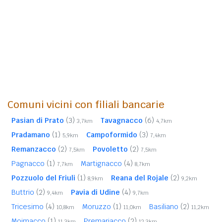
Comuni vicini con filiali bancarie
Pasian di Prato
(3)
Tavagnacco
(6)
3,7km
4,7km
Pradamano
(1)
Campoformido
(3)
5,9km
7,4km
Remanzacco
(2)
Povoletto
(2)
7,5km
7,5km
Pagnacco
(1)
Martignacco
(4)
7,7km
8,7km
Pozzuolo del Friuli
(1)
Reana del Rojale
(2)
8,9km
9,2km
Buttrio
(2)
Pavia di Udine
(4)
9,4km
9,7km
Tricesimo
(4)
Moruzzo
(1)
Basiliano
(2)
10,8km
11,0km
11,2km
Moimacco
(1)
Premariacco
(2)
11,3km
12,3km