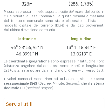
328
(286, 1.785)
m
Misura espressa in
metri sopra il livello del mare
del punto in
cui è situata la Casa Comunale. Le quote
minima
e
massima
del territorio comunale sono state elaborate dall'Istat sul
modello digitale del terreno (DEM) e dai dati provenienti
dall'ultima rilevazione censuaria.
latitudine
longitudine
46° 23' 56,76'' N
13° 1' 18,84'' E
46,3991° N
13,0219° E
Le
coordinate geografiche
sono espresse in latitudine Nord
(distanza angolare dall'equatore verso Nord) e longitudine
Est (distanza angolare dal meridiano di Greenwich verso Est).
I valori numerici sono riportati utilizzando sia il
sistema
sessagesimale DMS
(
Degree, Minute, Second
), che il
sistema
decimale DD
(
Decimal Degree
).
Servizi utili