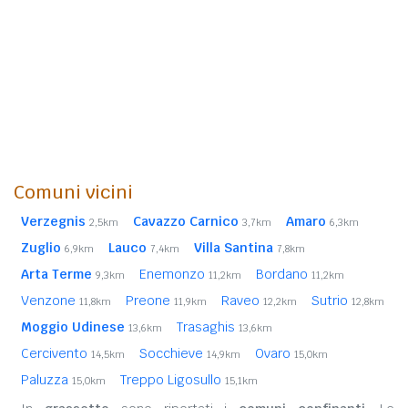
Comuni vicini
Verzegnis
Cavazzo Carnico
Amaro
2,5km
3,7km
6,3km
Zuglio
Lauco
Villa Santina
6,9km
7,4km
7,8km
Arta Terme
Enemonzo
Bordano
9,3km
11,2km
11,2km
Venzone
Preone
Raveo
Sutrio
11,8km
11,9km
12,2km
12,8km
Moggio Udinese
Trasaghis
13,6km
13,6km
Cercivento
Socchieve
Ovaro
14,5km
14,9km
15,0km
Paluzza
Treppo Ligosullo
15,0km
15,1km