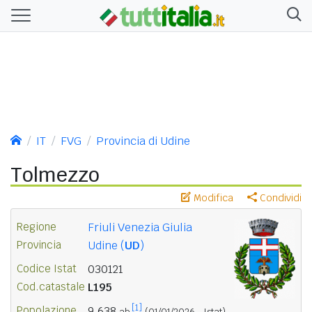
IT
FVG
Provincia di Udine
Tolmezzo
Modifica
Condividi
Regione
Friuli Venezia Giulia
Provincia
Udine (
UD
)
Codice Istat
030121
Cod.catastale
L195
[1]
Popolazione
9.638
ab.
(01/01/2026 - Istat)