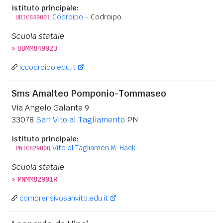
Istituto principale:
Codroipo
- Codroipo
UDIC849001
Scuola statale
»
UDMM849023
iccodroipo.edu.it
Sms Amalteo Pomponio-Tommaseo
Via Angelo Galante 9
33078
San Vito al Tagliamento
PN
Istituto principale:
Vito al Tagliamen.M. Hack
PNIC82900Q
Scuola statale
»
PNMM82901R
comprensivosanvito.edu.it