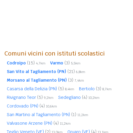
Comuni vicini con istituti scolastici
Codroipo
(15)
Varmo
(3)
4,7km
5,5km
San Vito al Tagliamento (PN)
(21)
6,8km
Morsano al Tagliamento (PN)
(3)
7,4km
Casarsa della Delizia (PN)
(5)
Bertiolo
(3)
8,4km
8,7km
Rivignano Teor
(5)
Sedegliano
(4)
9,2km
10,2km
Cordovado (PN)
(4)
10,6km
San Martino al Tagliamento (PN)
(1)
11,2km
Valvasone Arzene (PN)
(4)
11,2km
Teglio Veneto (VE)
(2)
Gruaro (VE)
(4)
13,0km
13,1km