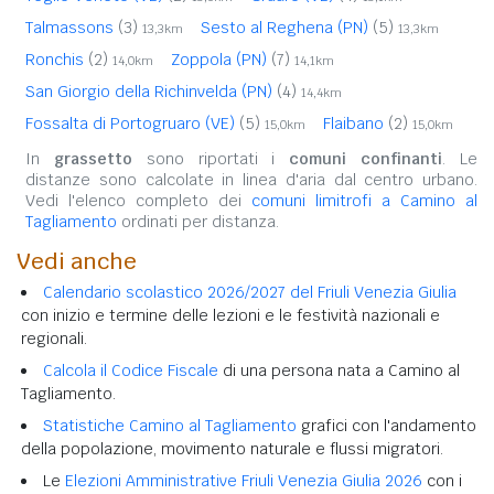
Talmassons
(3)
Sesto al Reghena (PN)
(5)
13,3km
13,3km
Ronchis
(2)
Zoppola (PN)
(7)
14,0km
14,1km
San Giorgio della Richinvelda (PN)
(4)
14,4km
Fossalta di Portogruaro (VE)
(5)
Flaibano
(2)
15,0km
15,0km
In
grassetto
sono riportati i
comuni confinanti
. Le
distanze sono calcolate in linea d'aria dal centro urbano.
Vedi l'elenco completo dei
comuni limitrofi a Camino al
Tagliamento
ordinati per distanza.
Vedi anche
Calendario scolastico 2026/2027 del Friuli Venezia Giulia
con inizio e termine delle lezioni e le festività nazionali e
regionali.
Calcola il Codice Fiscale
di una persona nata a Camino al
Tagliamento.
Statistiche Camino al Tagliamento
grafici con l'andamento
della popolazione, movimento naturale e flussi migratori.
Le
Elezioni Amministrative Friuli Venezia Giulia 2026
con i