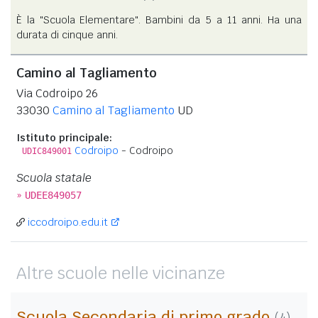
È la "Scuola Elementare". Bambini da 5 a 11 anni. Ha una
durata di cinque anni.
Camino al Tagliamento
Via Codroipo 26
33030
Camino al Tagliamento
UD
Istituto principale:
Codroipo
- Codroipo
UDIC849001
Scuola statale
»
UDEE849057
iccodroipo.edu.it
Altre scuole nelle vicinanze
Scuola Secondaria di primo grado
(4)