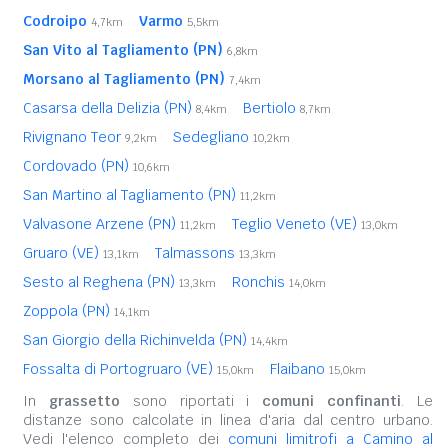
Codroipo
Varmo
4,7km
5,5km
San Vito al Tagliamento (PN)
6,8km
Morsano al Tagliamento (PN)
7,4km
Casarsa della Delizia (PN)
Bertiolo
8,4km
8,7km
Rivignano Teor
Sedegliano
9,2km
10,2km
Cordovado (PN)
10,6km
San Martino al Tagliamento (PN)
11,2km
Valvasone Arzene (PN)
Teglio Veneto (VE)
11,2km
13,0km
Gruaro (VE)
Talmassons
13,1km
13,3km
Sesto al Reghena (PN)
Ronchis
13,3km
14,0km
Zoppola (PN)
14,1km
San Giorgio della Richinvelda (PN)
14,4km
Fossalta di Portogruaro (VE)
Flaibano
15,0km
15,0km
In
grassetto
sono riportati i
comuni confinanti
. Le
distanze sono calcolate in linea d'aria dal centro urbano.
Vedi l'elenco completo dei
comuni limitrofi a Camino al