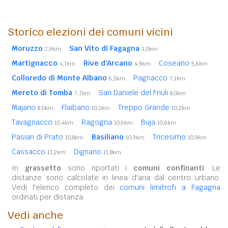
Storico elezioni dei comuni vicini
Moruzzo
San Vito di Fagagna
2,9km
3,0km
Martignacco
Rive d'Arcano
Coseano
4,1km
4,9km
5,6km
Colloredo di Monte Albano
Pagnacco
6,5km
7,1km
Mereto di Tomba
San Daniele del Friuli
7,7km
8,0km
Majano
Flaibano
Treppo Grande
8,5km
10,1km
10,2km
Tavagnacco
Ragogna
Buja
10,4km
10,6km
10,6km
Pasian di Prato
Basiliano
Tricesimo
10,8km
10,9km
10,9km
Cassacco
Dignano
11,2km
11,8km
In
grassetto
sono riportati i
comuni confinanti
. Le
distanze sono calcolate in linea d'aria dal centro urbano.
Vedi l'elenco completo dei
comuni limitrofi a Fagagna
ordinati per distanza.
Vedi anche