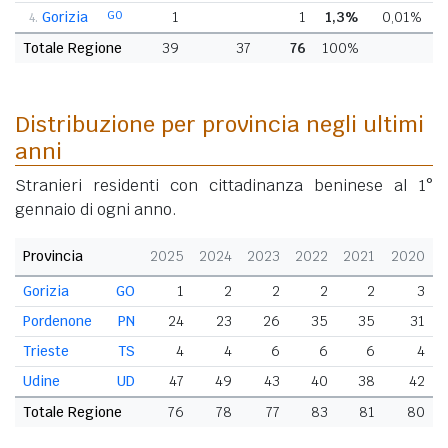
Gorizia
GO
1
1
1,3%
0,01%
-
4.
Totale Regione
39
37
76
100%
Distribuzione per provincia negli ultimi
anni
Stranieri residenti con cittadinanza beninese al 1°
gennaio di ogni anno.
Provincia
2025
2024
2023
2022
2021
2020
Gorizia
GO
1
2
2
2
2
3
Pordenone
PN
24
23
26
35
35
31
Trieste
TS
4
4
6
6
6
4
Udine
UD
47
49
43
40
38
42
Totale Regione
76
78
77
83
81
80