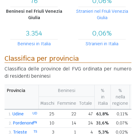
76
0,06%
Beninesi nel Friuli Venezia
Stranieri nel Friuli Venezia
Giulia
Giulia
3.354
0,06%
Beninesi in Italia
Stranieri in Italia
Classifica per provincia
Classifica delle province del FVG ordinata per numero
di residenti beninesi
Provincia
Beninesi
%
%
V
in
nella
%
Maschi
Femmine
Totale
Italia
regione
pr
Udine
UD
25
22
47
61,8%
0,11%
1.
Pordenone
PN
10
14
24
31,6%
0,07%
2.
Trieste
TS
3
1
4
5,3%
0,02%
3.