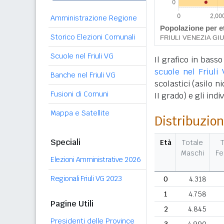
Amministrazione Regione
Storico Elezioni Comunali
Scuole nel Friuli VG
Il grafico in basso
scuole nel Friuli 
Banche nel Friuli VG
scolastici (asilo n
Fusioni di Comuni
II grado) e gli ind
Mappa e Satellite
Distribuzion
Speciali
Età
Totale
T
Maschi
F
Elezioni Amministrative 2026
Regionali Friuli VG 2023
0
4.318
1
4.758
Pagine Utili
2
4.845
Presidenti delle Province