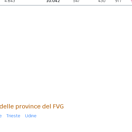
4.843
10.042
547
430
977
 delle province del FVG
e
Trieste
Udine