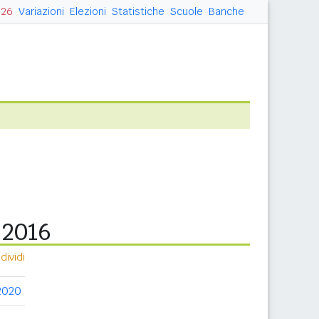
026
Variazioni
Elezioni
Statistiche
Scuole
Banche
 2016
ividi
2020
2021
2022
2023
2024
2025