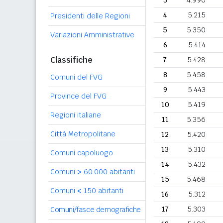
3
4.990
4
5.215
Presidenti delle Regioni
5
5.350
Variazioni Amministrative
6
5.414
Classifiche
7
5.428
8
5.458
Comuni del FVG
9
5.443
Province del FVG
10
5.419
Regioni italiane
11
5.356
Città Metropolitane
12
5.420
13
5.310
Comuni capoluogo
14
5.432
Comuni
>
60.000 abitanti
15
5.468
Comuni
<
150 abitanti
16
5.312
17
5.303
Comuni/fasce demografiche