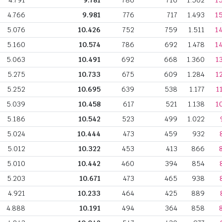
4.791
9.781
786
716
1.502
1
4.766
9.981
776
717
1.493
1
5.076
10.426
752
759
1.511
1
5.160
10.574
786
692
1.478
1
5.063
10.491
692
668
1.360
1
5.275
10.733
675
609
1.284
1
5.252
10.695
639
538
1.177
1
5.039
10.458
617
521
1.138
1
5.186
10.542
523
499
1.022
5.024
10.444
473
459
932
5.012
10.322
453
413
866
5.010
10.442
460
394
854
5.203
10.671
473
465
938
4.921
10.233
464
425
889
4.888
10.191
494
364
858