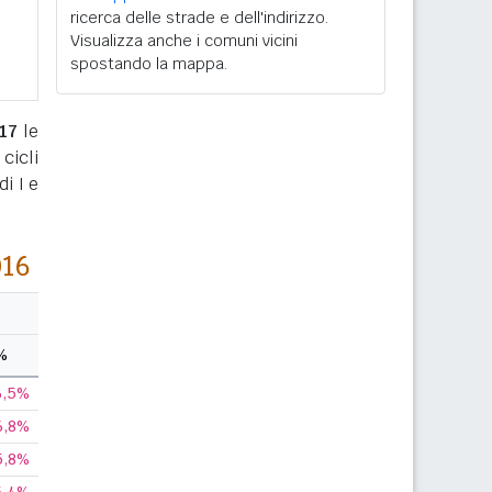
ricerca delle strade e dell'indirizzo.
Visualizza anche i comuni vicini
spostando la mappa.
17
le
cicli
i I e
016
%
6,5%
6,8%
5,8%