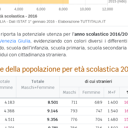
 riporta la potenziale utenza per l'
anno scolastico 2016/20
Venezia Giulia
, evidenziando con colori diversi i differenti 
ido, scuola dell'infanzia, scuola primaria, scuola secondaria d
ividui con cittadinanza straniera.
e della popolazione per età scolastica 2
otale
Totale
di cui stranieri
emmine
Maschi+Femmine
Maschi
Femmine
M+F
4.183
8.501
711
689
1.400
1
4.388
9.146
793
747
1.540
1
4.511
9.356
776
704
1.480
1