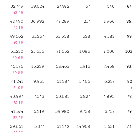
32.749
39.024
27.972
67
540
67
48,4%
42.490
36.992
47.289
217
1.966
86
49,1%
49.562
31.267
63.558
528
4.382
99
49,7%
51.220
23.536
71.552
1.085
7.000
103
49,6%
46.376
15.229
68.463
1.915
7.458
93
49,8%
41.241
9.951
61.287
3.406
6.227
80
51,0%
40.997
7.343
60.681
5.827
4.895
78
52,1%
41.574
6.219
59.980
9.738
3.737
79
52,2%
39.661
5.377
51.242
14.908
2.631
74