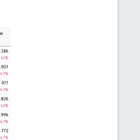
le
.186
4,1%
.907
4,3%
.977
4,2%
.826
4,1%
.996
4,3%
.772
4,7%