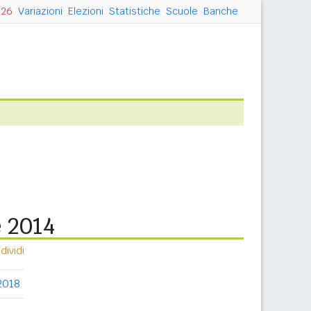
026
Variazioni
Elezioni
Statistiche
Scuole
Banche
e 2014
ividi
2018
2019
2020
2021
2022
2023
20