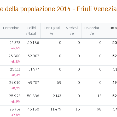
e della popolazione 2014 - Friuli Venezia
Femmine
Celibi
Coniugati
Vedovi
Divorziati
Tota
/Nubili
/e
/e
/e
24.378
50.186
0
0
0
50
48,6%
25.800
52.907
0
0
0
52
48,8%
25.111
51.977
0
0
0
51
48,3%
24.010
49.757
69
0
0
49
48,2%
25.923
50.836
2.147
0
13
52
48,9%
28.757
46.180
11.479
15
98
57
49,8%