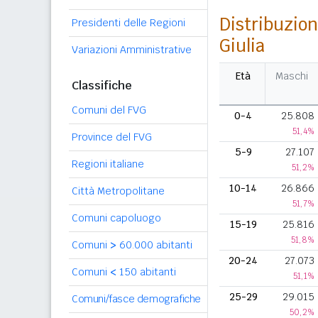
Distribuzion
Presidenti delle Regioni
Giulia
Variazioni Amministrative
Età
Maschi
Classifiche
Comuni del FVG
0-4
25.808
51,4%
Province del FVG
5-9
27.107
Regioni italiane
51,2%
10-14
26.866
Città Metropolitane
51,7%
Comuni capoluogo
15-19
25.816
51,8%
Comuni
>
60.000 abitanti
20-24
27.073
Comuni
<
150 abitanti
51,1%
25-29
29.015
Comuni/fasce demografiche
50,2%