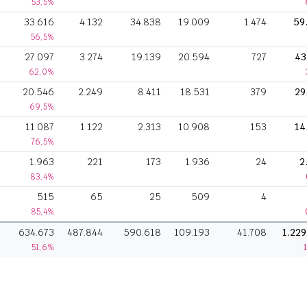
53,5%
33.616
4.132
34.838
19.009
1.474
59
56,5%
27.097
3.274
19.139
20.594
727
43
62,0%
20.546
2.249
8.411
18.531
379
29
69,5%
11.087
1.122
2.313
10.908
153
14
76,5%
1.963
221
173
1.936
24
2
83,4%
515
65
25
509
4
85,4%
634.673
487.844
590.618
109.193
41.708
1.229
51,6%