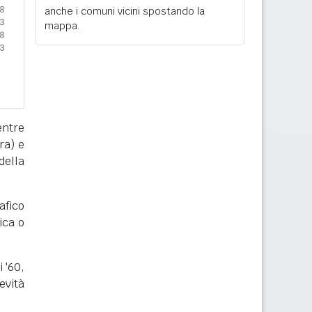
anche i comuni vicini spostando la
mappa.
entre
ra) e
della
afico
ica o
i '60,
evità