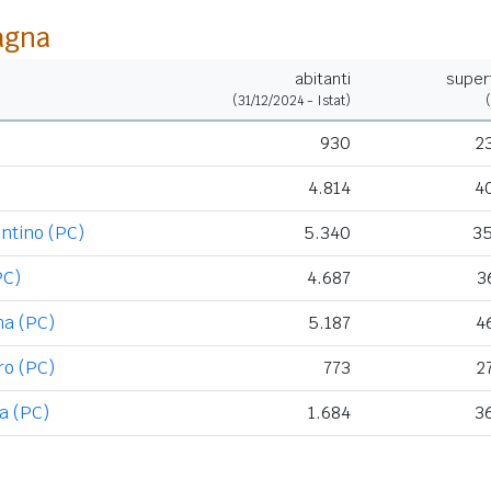
agna
abitanti
superf
(31/12/2024 - Istat)
930
2
4.814
4
ntino (PC)
5.340
3
PC)
4.687
3
na (PC)
5.187
4
ro (PC)
773
2
da (PC)
1.684
3