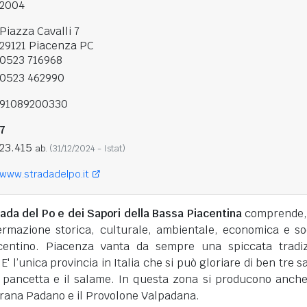
2004
Piazza Cavalli 7
29121 Piacenza PC
0523 716968
0523 462990
91089200330
7
23.415
ab.
(31/12/2024 - Istat)
www.stradadelpo.it
ada del Po e dei Sapori della Bassa Piacentina
comprende, 
ffermazione storica, culturale, ambientale, economica e so
iacentino. Piacenza vanta da sempre una spiccata tradi
' l’unica provincia in Italia che si può gloriare di ben tre s
 pancetta e il salame. In questa zona si producono anch
Grana Padano e il Provolone Valpadana.