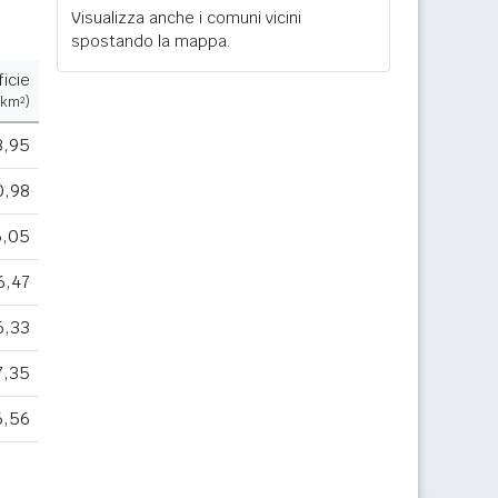
Visualizza anche i comuni vicini
spostando la mappa.
icie
(km²)
3,95
0,98
5,05
6,47
6,33
7,35
6,56