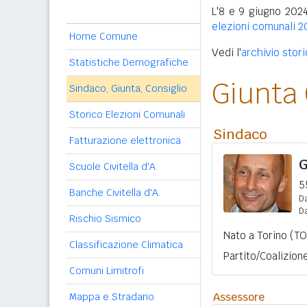
L'8 e 9 giugno 2024 
elezioni comunali 2
Home Comune
Vedi l'
archivio stori
Statistiche Demografiche
Giunta
Sindaco, Giunta, Consiglio
Storico Elezioni Comunali
Sindaco
Fatturazione elettronica
G
Scuole Civitella d'A.
5
Banche Civitella d'A.
Da
D
Rischio Sismico
Nato a Torino (TO
Classificazione Climatica
Partito/Coalizione:
Comuni Limitrofi
Assessore
Mappa e Stradario