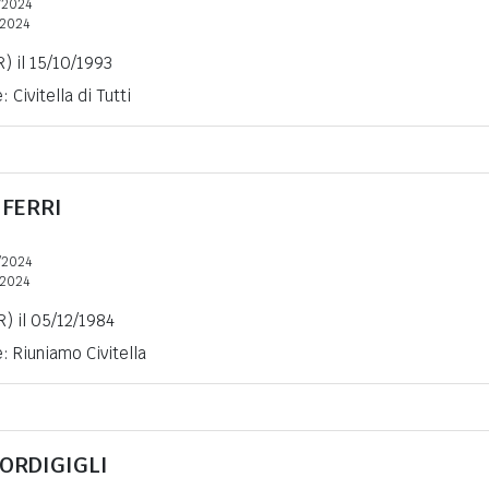
/2024
2024
R) il 15/10/1993
 Civitella di Tutti
a
FERRI
/2024
2024
R) il 05/12/1984
: Riuniamo Civitella
IORDIGIGLI