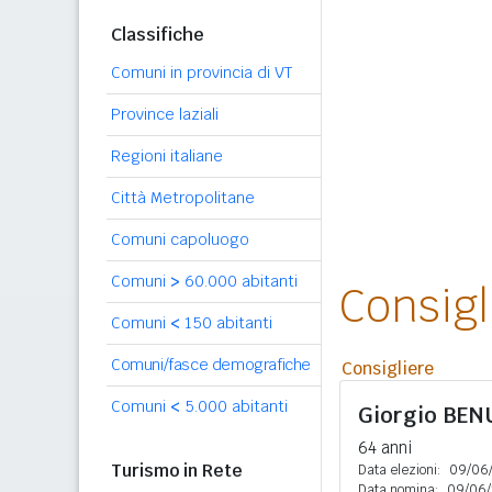
Classifiche
Comuni in provincia di VT
Province laziali
Regioni italiane
Città Metropolitane
Comuni capoluogo
Comuni
>
60.000 abitanti
Consig
Comuni
<
150 abitanti
Comuni/fasce demografiche
Consigliere
Comuni
<
5.000 abitanti
Giorgio
BEN
64 anni
Turismo in Rete
Data elezioni:
09/06
Data nomina:
09/06/