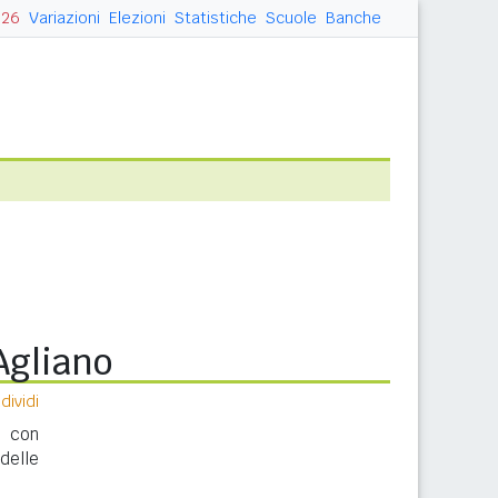
026
Variazioni
Elezioni
Statistiche
Scuole
Banche
Agliano
ividi
o con
delle