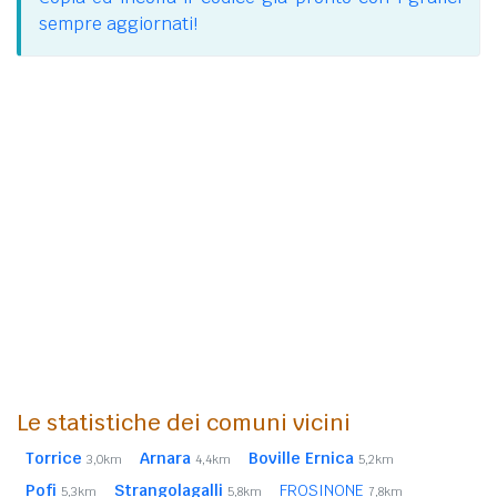
sempre aggiornati!
Le statistiche dei comuni vicini
Torrice
Arnara
Boville Ernica
3,0km
4,4km
5,2km
Pofi
Strangolagalli
FROSINONE
5,3km
5,8km
7,8km