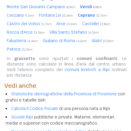
Monte San Giovanni Campano
Veroli
8,0km
8,8km
Ceccano
Fontana Liri
Ceprano
9,1km
10,4km
10,7km
Castro dei Volsci
Arce
Castelliri
11,7km
12,6km
12,8km
Rocca d'Arce
Villa Santo Stefano
13,5km
14,3km
Falvaterra
Giuliano di Roma
Alatri
14,4km
14,6km
15,0km
Patrica
15,3km
In
grassetto
sono riportati i
comuni confinanti
. Le
distanze sono calcolate in linea d'aria dal centro urbano.
Vedi l'elenco completo dei
comuni limitrofi a Ripi
ordinati
per distanza.
Vedi anche
Statistiche demografiche della Provincia di Frosinone
con
grafici e tabelle dati.
Calcola il Codice Fiscale
di una persona nata a Ripi.
Scuole Ripi
pubbliche e private. Materne, elementari,
medie e superiori con codice meccanografico.