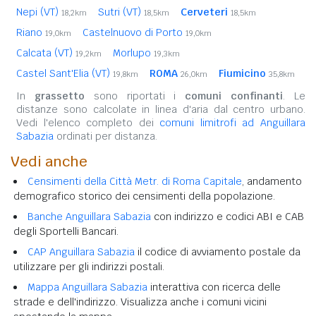
Nepi (VT)
Sutri (VT)
Cerveteri
18,2km
18,5km
18,5km
Riano
Castelnuovo di Porto
19,0km
19,0km
Calcata (VT)
Morlupo
19,2km
19,3km
Castel Sant'Elia (VT)
ROMA
Fiumicino
19,8km
26,0km
35,8km
In
grassetto
sono riportati i
comuni confinanti
. Le
distanze sono calcolate in linea d'aria dal centro urbano.
Vedi l'elenco completo dei
comuni limitrofi ad Anguillara
Sabazia
ordinati per distanza.
Vedi anche
Censimenti della Città Metr. di Roma Capitale
, andamento
demografico storico dei censimenti della popolazione.
Banche Anguillara Sabazia
con indirizzo e codici ABI e CAB
degli Sportelli Bancari.
CAP Anguillara Sabazia
il codice di avviamento postale da
utilizzare per gli indirizzi postali.
Mappa Anguillara Sabazia
interattiva con ricerca delle
strade e dell'indirizzo. Visualizza anche i comuni vicini