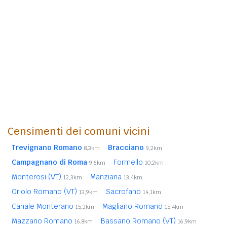
Censimenti dei comuni vicini
Trevignano Romano
Bracciano
8,3km
9,2km
Campagnano di Roma
Formello
9,6km
10,2km
Monterosi (VT)
Manziana
12,3km
13,4km
Oriolo Romano (VT)
Sacrofano
13,9km
14,1km
Canale Monterano
Magliano Romano
15,3km
15,4km
Mazzano Romano
Bassano Romano (VT)
16,8km
16,9km