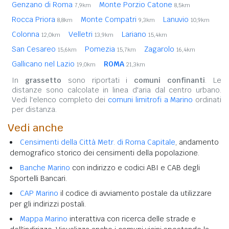
Genzano di Roma
Monte Porzio Catone
7,9km
8,5km
Rocca Priora
Monte Compatri
Lanuvio
8,8km
9,3km
10,9km
Colonna
Velletri
Lariano
12,0km
13,9km
15,4km
San Cesareo
Pomezia
Zagarolo
15,6km
15,7km
16,4km
Gallicano nel Lazio
ROMA
19,0km
21,3km
In
grassetto
sono riportati i
comuni confinanti
. Le
distanze sono calcolate in linea d'aria dal centro urbano.
Vedi l'elenco completo dei
comuni limitrofi a Marino
ordinati
per distanza.
Vedi anche
Censimenti della Città Metr. di Roma Capitale
, andamento
demografico storico dei censimenti della popolazione.
Banche Marino
con indirizzo e codici ABI e CAB degli
Sportelli Bancari.
CAP Marino
il codice di avviamento postale da utilizzare
per gli indirizzi postali.
Mappa Marino
interattiva con ricerca delle strade e