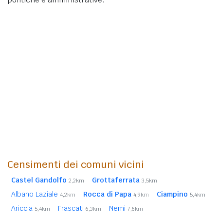
Censimenti dei comuni vicini
Castel Gandolfo
Grottaferrata
2,2km
3,5km
Albano Laziale
Rocca di Papa
Ciampino
4,2km
4,9km
5,4km
Ariccia
Frascati
Nemi
5,4km
6,3km
7,6km