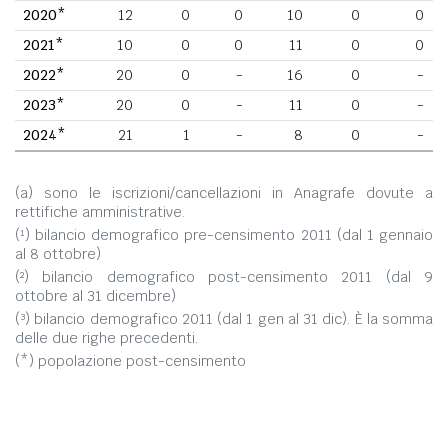
2020*
12
0
0
10
0
0
2021*
10
0
0
11
0
0
2022*
20
0
-
16
0
-
2023*
20
0
-
11
0
-
2024*
21
1
-
8
0
-
(a) sono le iscrizioni/cancellazioni in Anagrafe dovute a
rettifiche amministrative.
(¹) bilancio demografico pre-censimento 2011 (dal 1 gennaio
al 8 ottobre)
(²) bilancio demografico post-censimento 2011 (dal 9
ottobre al 31 dicembre)
(³) bilancio demografico 2011 (dal 1 gen al 31 dic). È la somma
delle due righe precedenti.
(*) popolazione post-censimento