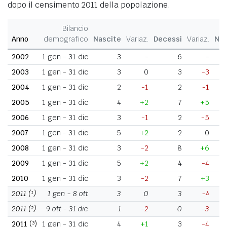
dopo il censimento 2011 della popolazione.
Bilancio
Anno
demografico
Nascite
Variaz.
Decessi
Variaz.
Nat
2002
1 gen - 31 dic
3
-
6
-
2003
1 gen - 31 dic
3
0
3
-3
2004
1 gen - 31 dic
2
-1
2
-1
2005
1 gen - 31 dic
4
+2
7
+5
2006
1 gen - 31 dic
3
-1
2
-5
2007
1 gen - 31 dic
5
+2
2
0
2008
1 gen - 31 dic
3
-2
8
+6
2009
1 gen - 31 dic
5
+2
4
-4
2010
1 gen - 31 dic
3
-2
7
+3
2011
(¹)
1 gen - 8 ott
3
0
3
-4
2011
(²)
9 ott - 31 dic
1
-2
0
-3
2011
(³)
1 gen - 31 dic
4
+1
3
-4