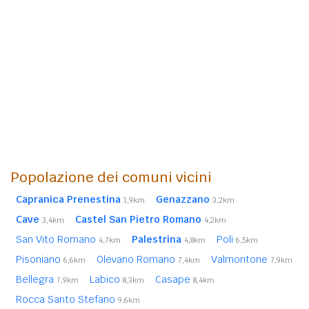
Popolazione dei comuni vicini
Capranica Prenestina
Genazzano
1,9km
3,2km
Cave
Castel San Pietro Romano
3,4km
4,2km
San Vito Romano
Palestrina
Poli
4,7km
4,8km
6,5km
Pisoniano
Olevano Romano
Valmontone
6,6km
7,4km
7,9km
Bellegra
Labico
Casape
7,9km
8,3km
8,4km
Rocca Santo Stefano
9,6km