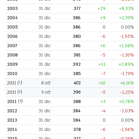
2003
31 dic
377
+29
+8,33%
2004
31 dic
386
+9
+2,39%
2005
31 dic
386
0
0,00%
2006
31 dic
380
-6
-1,55%
2007
31 dic
386
+6
+1,58%
2008
31 dic
381
-5
-1,30%
2009
31 dic
392
+11
+2,89%
2010
31 dic
385
-7
-1,79%
2011
(¹)
8 ott
401
+16
+4,16%
2011
(²)
9 ott
396
-5
-1,25%
2011
(³)
31 dic
388
+3
+0,78%
2012
31 dic
384
-4
-1,03%
2013
31 dic
384
0
0,00%
2014
31 dic
378
-6
-1,56%
2015
31 dic
377
-1
-0,26%