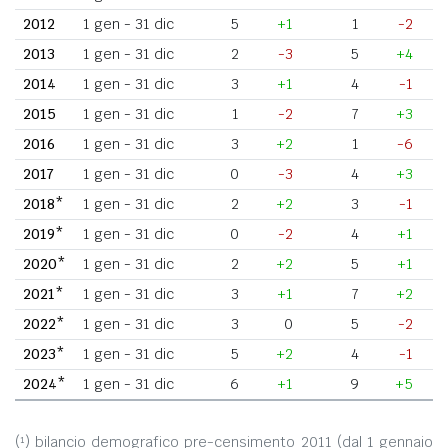
2012
1 gen - 31 dic
5
+1
1
-2
2013
1 gen - 31 dic
2
-3
5
+4
2014
1 gen - 31 dic
3
+1
4
-1
2015
1 gen - 31 dic
1
-2
7
+3
2016
1 gen - 31 dic
3
+2
1
-6
2017
1 gen - 31 dic
0
-3
4
+3
2018*
1 gen - 31 dic
2
+2
3
-1
2019*
1 gen - 31 dic
0
-2
4
+1
2020*
1 gen - 31 dic
2
+2
5
+1
2021*
1 gen - 31 dic
3
+1
7
+2
2022*
1 gen - 31 dic
3
0
5
-2
2023*
1 gen - 31 dic
5
+2
4
-1
2024*
1 gen - 31 dic
6
+1
9
+5
(¹) bilancio demografico pre-censimento 2011 (dal 1 gennaio