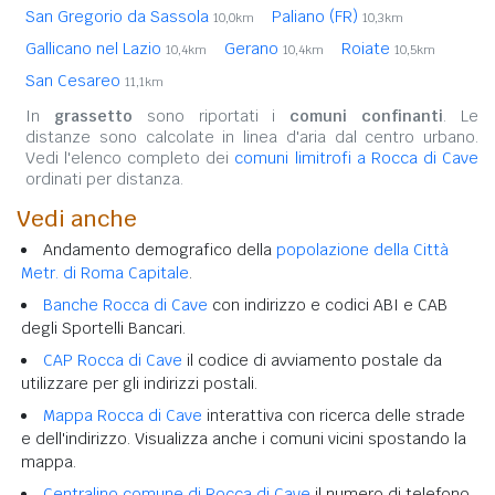
San Gregorio da Sassola
Paliano (FR)
10,0km
10,3km
Gallicano nel Lazio
Gerano
Roiate
10,4km
10,4km
10,5km
San Cesareo
11,1km
In
grassetto
sono riportati i
comuni confinanti
. Le
distanze sono calcolate in linea d'aria dal centro urbano.
Vedi l'elenco completo dei
comuni limitrofi a Rocca di Cave
ordinati per distanza.
Vedi anche
Andamento demografico della
popolazione della Città
Metr. di Roma Capitale
.
Banche Rocca di Cave
con indirizzo e codici ABI e CAB
degli Sportelli Bancari.
CAP Rocca di Cave
il codice di avviamento postale da
utilizzare per gli indirizzi postali.
Mappa Rocca di Cave
interattiva con ricerca delle strade
e dell'indirizzo. Visualizza anche i comuni vicini spostando la
mappa.
Centralino comune di Rocca di Cave
il numero di telefono