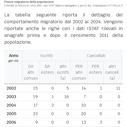
La tabella seguente riporta il dettaglio del
comportamento migratorio dal 2002 al 2024. Vengono
riportate anche le righe con i dati ISTAT rilevati in
anagrafe prima e dopo il censimento 2011 della
popolazione.
Anno
Iscritti
Cancellati
gen-dic
M
DA
DA
altri
PER
PER
altri
altri
estero
iscritti
altri
estero
cancell.
comuni
(a)
comuni
(a)
2002
15
0
5
14
1
11
2003
19
1
16
7
0
0
2004
17
2
0
10
0
0
2005
23
0
0
20
0
0
2006
9
0
0
13
3
0