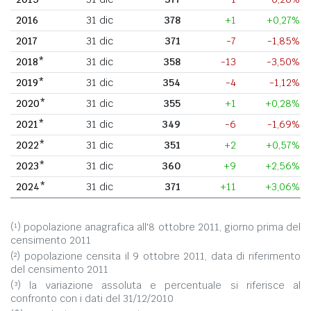
2016
31 dic
378
+1
+0,27%
2017
31 dic
371
-7
-1,85%
2018*
31 dic
358
-13
-3,50%
2019*
31 dic
354
-4
-1,12%
2020*
31 dic
355
+1
+0,28%
2021*
31 dic
349
-6
-1,69%
2022*
31 dic
351
+2
+0,57%
2023*
31 dic
360
+9
+2,56%
2024*
31 dic
371
+11
+3,06%
(¹) popolazione anagrafica all'8 ottobre 2011, giorno prima del
censimento 2011
(²) popolazione censita il 9 ottobre 2011, data di riferimento
del censimento 2011
(³) la variazione assoluta e percentuale si riferisce al
confronto con i dati del 31/12/2010