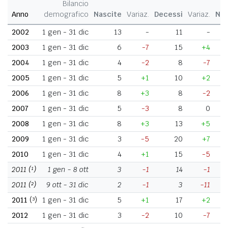
Bilancio
Anno
demografico
Nascite
Variaz.
Decessi
Variaz.
Nat
2002
1 gen - 31 dic
13
-
11
-
2003
1 gen - 31 dic
6
-7
15
+4
2004
1 gen - 31 dic
4
-2
8
-7
2005
1 gen - 31 dic
5
+1
10
+2
2006
1 gen - 31 dic
8
+3
8
-2
2007
1 gen - 31 dic
5
-3
8
0
2008
1 gen - 31 dic
8
+3
13
+5
2009
1 gen - 31 dic
3
-5
20
+7
2010
1 gen - 31 dic
4
+1
15
-5
2011
(¹)
1 gen - 8 ott
3
-1
14
-1
2011
(²)
9 ott - 31 dic
2
-1
3
-11
2011
(³)
1 gen - 31 dic
5
+1
17
+2
2012
1 gen - 31 dic
3
-2
10
-7