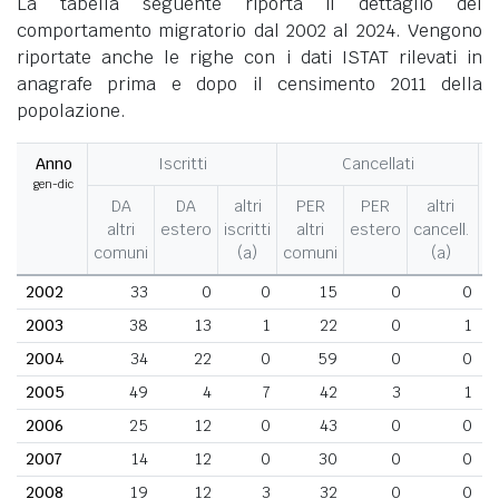
La tabella seguente riporta il dettaglio del
comportamento migratorio dal 2002 al 2024. Vengono
riportate anche le righe con i dati ISTAT rilevati in
anagrafe prima e dopo il censimento 2011 della
popolazione.
Anno
Iscritti
Cancellati
gen-dic
M
DA
DA
altri
PER
PER
altri
altri
estero
iscritti
altri
estero
cancell.
comuni
(a)
comuni
(a)
2002
33
0
0
15
0
0
2003
38
13
1
22
0
1
2004
34
22
0
59
0
0
2005
49
4
7
42
3
1
2006
25
12
0
43
0
0
2007
14
12
0
30
0
0
2008
19
12
3
32
0
0