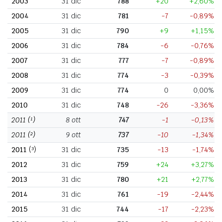
2003
31 dic
788
+20
+2,60%
2004
31 dic
781
-7
-0,89%
2005
31 dic
790
+9
+1,15%
2006
31 dic
784
-6
-0,76%
2007
31 dic
777
-7
-0,89%
2008
31 dic
774
-3
-0,39%
2009
31 dic
774
0
0,00%
2010
31 dic
748
-26
-3,36%
2011
(¹)
8 ott
747
-1
-0,13%
2011
(²)
9 ott
737
-10
-1,34%
2011
(³)
31 dic
735
-13
-1,74%
2012
31 dic
759
+24
+3,27%
2013
31 dic
780
+21
+2,77%
2014
31 dic
761
-19
-2,44%
2015
31 dic
744
-17
-2,23%