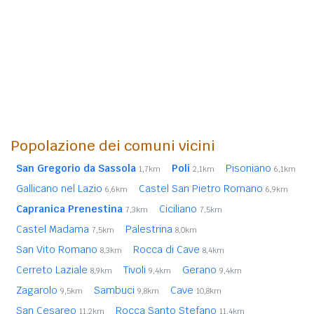
Popolazione dei comuni vicini
San Gregorio da Sassola
Poli
Pisoniano
1,7km
2,1km
6,1km
Gallicano nel Lazio
Castel San Pietro Romano
6,6km
6,9km
Capranica Prenestina
Ciciliano
7,3km
7,5km
Castel Madama
Palestrina
7,5km
8,0km
San Vito Romano
Rocca di Cave
8,3km
8,4km
Cerreto Laziale
Tivoli
Gerano
8,9km
9,4km
9,4km
Zagarolo
Sambuci
Cave
9,5km
9,8km
10,8km
San Cesareo
Rocca Santo Stefano
11,2km
11,4km