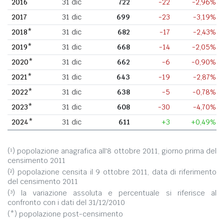
2016
31 dic
722
-22
-2,96%
2017
31 dic
699
-23
-3,19%
2018*
31 dic
682
-17
-2,43%
2019*
31 dic
668
-14
-2,05%
2020*
31 dic
662
-6
-0,90%
2021*
31 dic
643
-19
-2,87%
2022*
31 dic
638
-5
-0,78%
2023*
31 dic
608
-30
-4,70%
2024*
31 dic
611
+3
+0,49%
(¹) popolazione anagrafica all'8 ottobre 2011, giorno prima del
censimento 2011
(²) popolazione censita il 9 ottobre 2011, data di riferimento
del censimento 2011
(³) la variazione assoluta e percentuale si riferisce al
confronto con i dati del 31/12/2010
(*) popolazione post-censimento