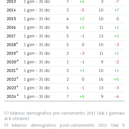
2013
1 gen - 31 dic
7
+4
3
-7
2014
1 gen - 31 dic
2
-5
10
+7
2015
1 gen - 31 dic
4
+2
10
0
2016
1 gen - 31 dic
6
+2
11
+1
2017
1 gen - 31 dic
5
-1
13
+2
2018*
1 gen - 31 dic
5
0
10
-3
2019*
1 gen - 31 dic
2
-3
11
+1
2020*
1 gen - 31 dic
1
-1
9
-2
2021*
1 gen - 31 dic
2
+1
10
+1
2022*
1 gen - 31 dic
2
0
16
+6
2023*
1 gen - 31 dic
1
-1
13
-3
2024*
1 gen - 31 dic
7
+6
9
-4
(¹) bilancio demografico pre-censimento 2011 (dal 1 gennaio
al 8 ottobre)
(²) bilancio demografico post-censimento 2011 (dal 9