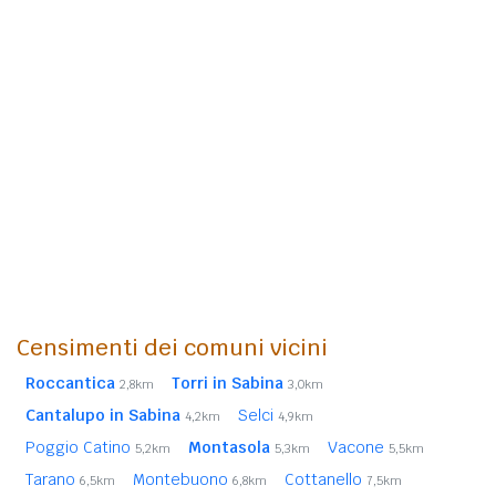
Censimenti dei comuni vicini
Roccantica
Torri in Sabina
2,8km
3,0km
Cantalupo in Sabina
Selci
4,2km
4,9km
Poggio Catino
Montasola
Vacone
5,2km
5,3km
5,5km
Tarano
Montebuono
Cottanello
6,5km
6,8km
7,5km