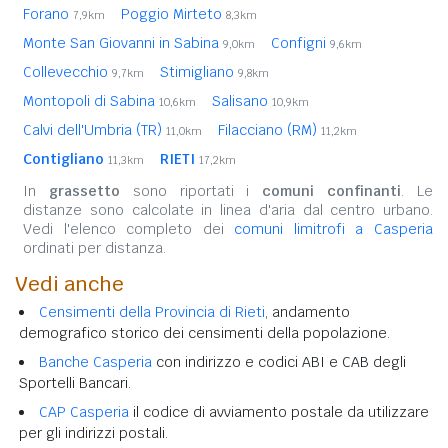
Forano
Poggio Mirteto
7,9km
8,3km
Monte San Giovanni in Sabina
Configni
9,0km
9,6km
Collevecchio
Stimigliano
9,7km
9,8km
Montopoli di Sabina
Salisano
10,6km
10,9km
Calvi dell'Umbria (TR)
Filacciano (RM)
11,0km
11,2km
Contigliano
RIETI
11,3km
17,2km
In
grassetto
sono riportati i
comuni confinanti
. Le
distanze sono calcolate in linea d'aria dal centro urbano.
Vedi l'elenco completo dei
comuni limitrofi a Casperia
ordinati per distanza.
Vedi anche
Censimenti della Provincia di Rieti
, andamento
demografico storico dei censimenti della popolazione.
Banche Casperia
con indirizzo e codici ABI e CAB degli
Sportelli Bancari.
CAP Casperia
il codice di avviamento postale da utilizzare
per gli indirizzi postali.