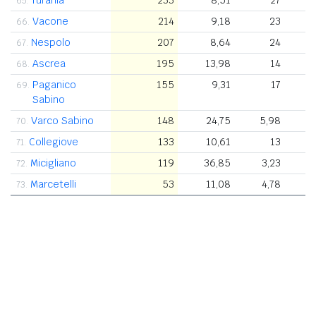
65.
Vacone
214
9,18
23
66.
Nespolo
207
8,64
24
67.
Ascrea
195
13,98
14
68.
Paganico
155
9,31
17
69.
Sabino
Varco Sabino
148
24,75
5,98
70.
Collegiove
133
10,61
13
71.
Micigliano
119
36,85
3,23
72.
Marcetelli
53
11,08
4,78
73.