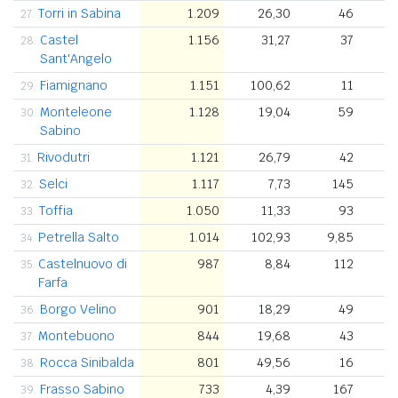
Torri in Sabina
1.209
26,30
46
27.
Castel
1.156
31,27
37
28.
Sant'Angelo
Fiamignano
1.151
100,62
11
29.
Monteleone
1.128
19,04
59
30.
Sabino
Rivodutri
1.121
26,79
42
31.
Selci
1.117
7,73
145
32.
Toffia
1.050
11,33
93
33.
Petrella Salto
1.014
102,93
9,85
34.
Castelnuovo di
987
8,84
112
35.
Farfa
Borgo Velino
901
18,29
49
36.
Montebuono
844
19,68
43
37.
Rocca Sinibalda
801
49,56
16
38.
Frasso Sabino
733
4,39
167
39.