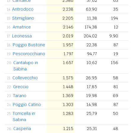
Cantalice
2.386
37,62
63
13.
Antrodoco
2.238
63,90
35
14.
Stimigliano
2.205
11,38
194
15.
Amatrice
2.146
174,38
12
16.
Leonessa
2.019
204,02
9,90
17.
Poggio Bustone
1.957
22,38
87
18.
Pescorocchiano
1.797
94,77
19
19.
Cantalupo in
1.657
10,62
156
20.
Sabina
Collevecchio
1.575
26,95
58
21.
Greccio
1.448
17,85
81
22.
Tarano
1.369
19,98
69
23.
Poggio Catino
1.303
14,98
87
24.
Torricella in
1.283
25,79
50
25.
Sabina
Casperia
1.215
25,31
48
26.