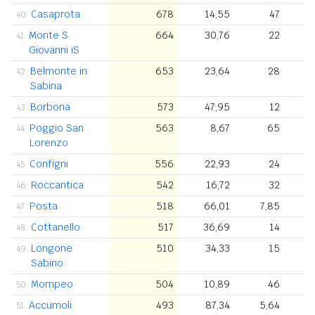
Casaprota
678
14,55
47
40.
Monte S.
664
30,76
22
41.
Giovanni iS
Belmonte in
653
23,64
28
42.
Sabina
Borbona
573
47,95
12
43.
Poggio San
563
8,67
65
44.
Lorenzo
Configni
556
22,93
24
45.
Roccantica
542
16,72
32
46.
Posta
518
66,01
7,85
47.
Cottanello
517
36,69
14
48.
Longone
510
34,33
15
49.
Sabino
Mompeo
504
10,89
46
50.
Accumoli
493
87,34
5,64
51.