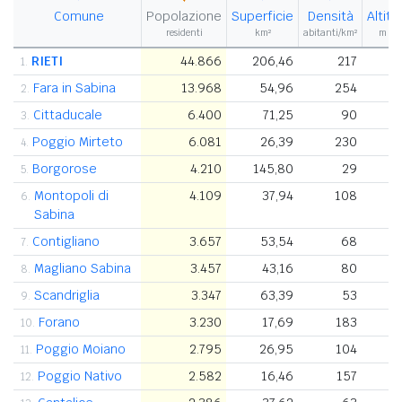
Comune
Popolazione
Superficie
Densità
Altitu
residenti
km²
abitanti/km²
m s.l
RIETI
44.866
206,46
217
1.
Fara in Sabina
13.968
54,96
254
2.
Cittaducale
6.400
71,25
90
3.
Poggio Mirteto
6.081
26,39
230
4.
Borgorose
4.210
145,80
29
5.
Montopoli di
4.109
37,94
108
6.
Sabina
Contigliano
3.657
53,54
68
7.
Magliano Sabina
3.457
43,16
80
8.
Scandriglia
3.347
63,39
53
9.
Forano
3.230
17,69
183
10.
Poggio Moiano
2.795
26,95
104
11.
Poggio Nativo
2.582
16,46
157
12.