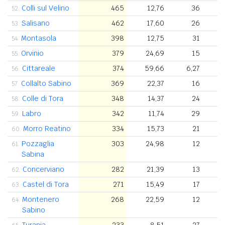
Colli sul Velino
465
12,76
36
52.
Salisano
462
17,60
26
53.
Montasola
398
12,75
31
54.
Orvinio
379
24,69
15
55.
Cittareale
374
59,66
6,27
1
56.
Collalto Sabino
369
22,37
16
57.
Colle di Tora
348
14,37
24
58.
Labro
342
11,74
29
59.
Morro Reatino
334
15,73
21
60.
Pozzaglia
303
24,98
12
61.
Sabina
Concerviano
282
21,39
13
62.
Castel di Tora
271
15,49
17
63.
Montenero
268
22,59
12
64.
Sabino
Turania
233
8,51
27