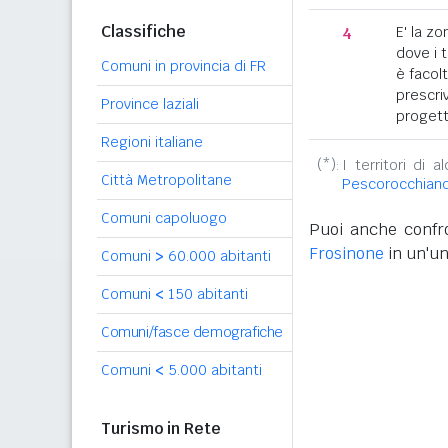
Classifiche
4
E' la z
dove i 
Comuni in provincia di FR
è facol
prescriv
Province laziali
progett
Regioni italiane
(*):
I territori di 
Città Metropolitane
Pescorocchian
Comuni capoluogo
Puoi anche confro
Frosinone
in un'un
Comuni
>
60.000 abitanti
Comuni
<
150 abitanti
Comuni/fasce demografiche
Comuni
<
5.000 abitanti
Turismo in Rete