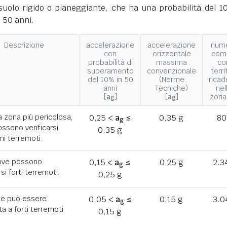
suolo rigido o pianeggiante, che ha una probabilità del 1
 50 anni.
Descrizione
accelerazione
accelerazione
num
con
orizzontale
com
probabilità di
massima
co
superamento
convenzionale
terri
del 10% in 50
(Norme
ricad
anni
Tecniche)
nel
[
a
]
[
a
]
zona
g
g
a zona più pericolosa,
0,25 <
a
≤
0,35 g
80
g
ssono verificarsi
0,35 g
mi terremoti.
ove possono
0,15 <
a
≤
0,25 g
2.3
g
rsi forti terremoti.
0,25 g
he può essere
0,05 <
a
≤
0,15 g
3.0
g
a a forti terremoti
0,15 g