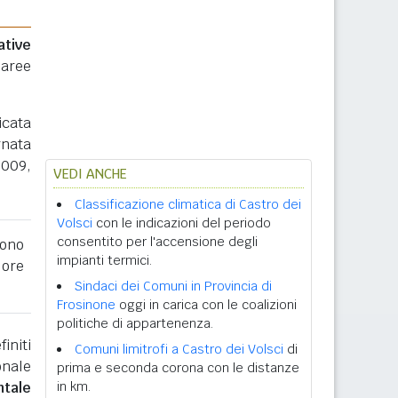
ative
 aree
icata
rnata
2009,
VEDI ANCHE
Classificazione climatica di Castro dei
Volsci
con le indicazioni del periodo
consentito per l'accensione degli
ono
impianti termici.
lore
Sindaci dei Comuni in Provincia di
Frosinone
oggi in carica con le coalizioni
politiche di appartenenza.
initi
Comuni limitrofi a Castro dei Volsci
di
onale
prima e seconda corona con le distanze
ntale
in km.