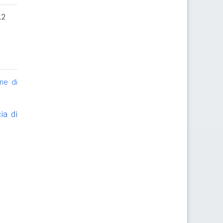
12
ne di
ia di