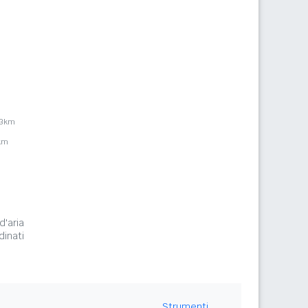
,3km
1km
d'aria
inati
Strumenti