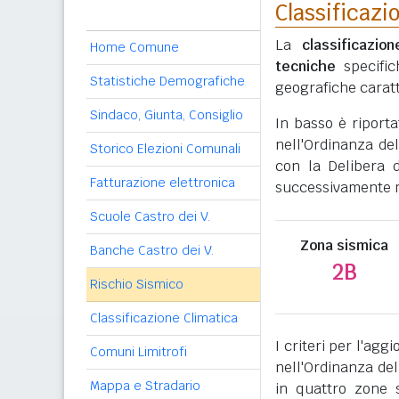
Classificazi
La
classificazio
Home Comune
tecniche
specific
Statistiche Demografiche
geografiche caratt
Sindaco, Giunta, Consiglio
In basso è riport
nell'Ordinanza del
Storico Elezioni Comunali
con la Delibera 
Fatturazione elettronica
successivamente mo
Scuole Castro dei V.
Zona sismica
Banche Castro dei V.
2B
Rischio Sismico
Classificazione Climatica
I criteri per l'ag
Comuni Limitrofi
nell'Ordinanza del
Mappa e Stradario
in quattro zone s