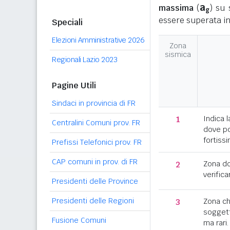
a
massima
(
) su 
g
essere superata in
Speciali
Elezioni Amministrative 2026
Zona
sismica
Regionali Lazio 2023
Pagine Utili
Sindaci in provincia di FR
1
Indica l
Centralini Comuni prov. FR
dove po
fortissi
Prefissi Telefonici prov. FR
CAP comuni in prov. di FR
2
Zona d
verifica
Presidenti delle Province
Presidenti delle Regioni
3
Zona c
soggett
Fusione Comuni
ma rari.