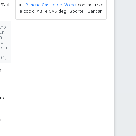
0% di
Banche Castro dei Volsci
con indirizzo
e codici ABI e CAB degli Sportelli Bancari.
ero
uni
n
tori
enti
la
 (*)
1
45
40