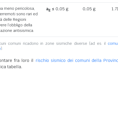
ona meno pericolosa,
a
≤ 0,05 g
0,05 g
1.7
g
terremoti sono rari ed
tà delle Regioni
ere l’obbligo della
azione antisismica.
alcuni comuni ricadono in zone sismiche diverse (ad es. il
comu
o
).
ntare fra loro il
rischio sismico dei comuni della Provinc
ica tabella.