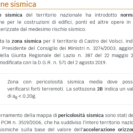
one sismica
ne sismica
del territorio nazionale ha introdotto
norm
he per le costruzioni di edifici, ponti ed altre opere in
erizzate dal medesimo rischio sismico.
ata la
zona sismica
per il territorio di Castro dei Volsci, ind
 Presidente del Consiglio dei Ministri n. 3274/2003, aggio
della Giunta Regionale del Lazio n. 387 del 22 maggio 
dificata con la D.G.R. n. 571 del 2 agosto 2019.
Zona con pericolosità sismica media dove poss
verificarsi forti terremoti. La sottozona
2B
indica un va
di a
< 0,20g.
g
giornamento della mappa di
pericolosità sismica
sono stati def
 PCM n. 3519/2006, che ha suddiviso l'intero territorio nazi
ismiche sulla base del valore dell'
accelerazione orizzo