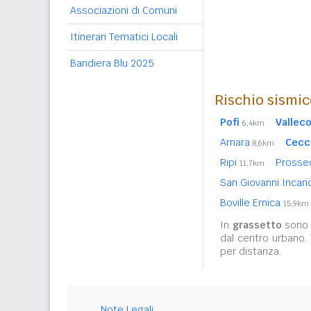
Associazioni di Comuni
Itinerari Tematici Locali
Bandiera Blu 2025
Rischio sismic
Pofi
Vallec
6,4km
Arnara
Cecc
8,6km
Ripi
Prossed
11,7km
San Giovanni Incar
Boville Ernica
15,9km
In
grassetto
sono r
dal centro urbano.
per distanza.
Note Legali