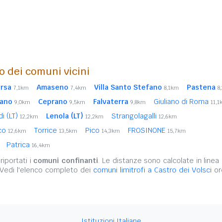
o dei comuni vicini
orsa
Amaseno
Villa Santo Stefano
Pastena
7,1km
7,4km
8,1km
8
ano
Ceprano
Falvaterra
Giuliano di Roma
9,0km
9,5km
9,8km
11,
i (LT)
Lenola (LT)
Strangolagalli
12,2km
12,2km
12,6km
ico
Torrice
Pico
FROSINONE
12,6km
13,5km
14,3km
15,7km
Patrica
16,4km
iportati i
comuni confinanti
. Le distanze sono calcolate in linea 
 Vedi l'elenco completo dei
comuni limitrofi a Castro dei Volsci
ord
Istituzioni Italiane