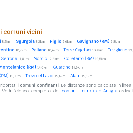
i comuni vicini
i
Sgurgola
Piglio
Gavignano (RM)
8,2km
8,2km
9,6km
9,8km
rentino
Paliano
Torre Cajetani
Trivigliano
10,2km
10,4km
10,4km
10
Serrone
Morolo
Colleferro (RM)
11,8km
12,4km
12,5km
Montelanico (RM)
Guarcino
14,0km
14,6km
 (RM)
Trevi nel Lazio
Alatri
15,3km
15,4km
15,6km
iportati i
comuni confinanti
. Le distanze sono calcolate in linea 
. Vedi l'elenco completo dei
comuni limitrofi ad Anagni
ordinat