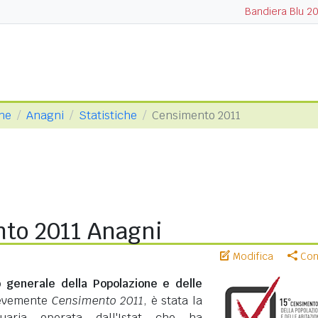
Bandiera Blu 2
one
Anagni
Statistiche
Censimento 2011
to 2011 Anagni
Modifica
Cond
 generale della Popolazione e delle
revemente
Censimento 2011
, è stata la
suaria operata dall'Istat che ha