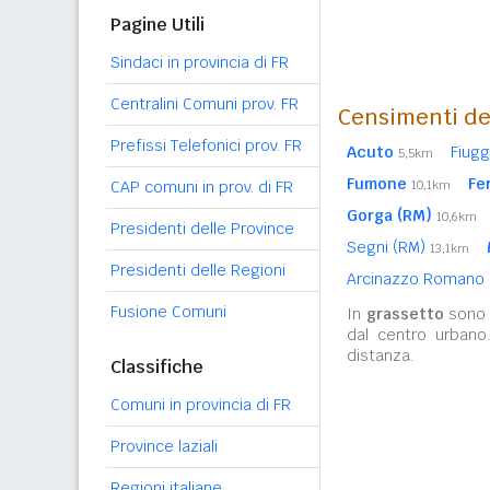
Pagine Utili
Sindaci in provincia di FR
Centralini Comuni prov. FR
Censimenti de
Prefissi Telefonici prov. FR
Acuto
Fiugg
5,5km
Fumone
Fe
CAP comuni in prov. di FR
10,1km
Gorga (RM)
10,6km
Presidenti delle Province
Segni (RM)
13,1km
Presidenti delle Regioni
Arcinazzo Romano
Fusione Comuni
In
grassetto
sono r
dal centro urbano
distanza.
Classifiche
Comuni in provincia di FR
Province laziali
Regioni italiane