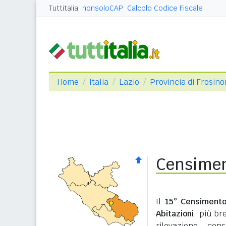
Tuttitalia
nonsoloCAP
Calcolo Codice Fiscale
Home
Italia
Lazio
Provincia di Frosin
Censimen
Il
15° Censimento
Abitazioni
, più b
rilevazione cen