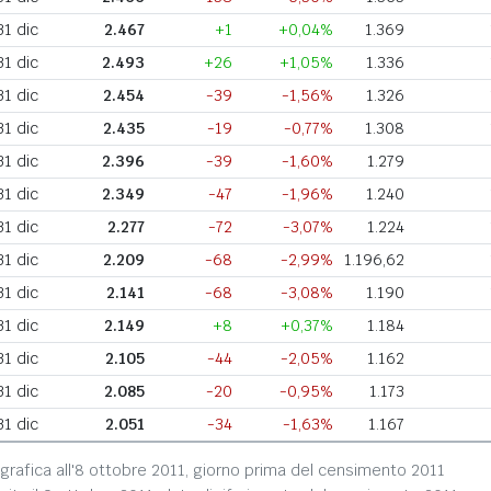
31 dic
2.467
+1
+0,04%
1.369
31 dic
2.493
+26
+1,05%
1.336
31 dic
2.454
-39
-1,56%
1.326
31 dic
2.435
-19
-0,77%
1.308
31 dic
2.396
-39
-1,60%
1.279
31 dic
2.349
-47
-1,96%
1.240
31 dic
2.277
-72
-3,07%
1.224
31 dic
2.209
-68
-2,99%
1.196,62
31 dic
2.141
-68
-3,08%
1.190
31 dic
2.149
+8
+0,37%
1.184
31 dic
2.105
-44
-2,05%
1.162
31 dic
2.085
-20
-0,95%
1.173
31 dic
2.051
-34
-1,63%
1.167
grafica all'8 ottobre 2011, giorno prima del censimento 2011