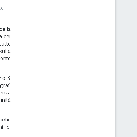
10
ella
a del
tutte
sulla
onte
rno 9
grafi
renza
nità
riche
ni di