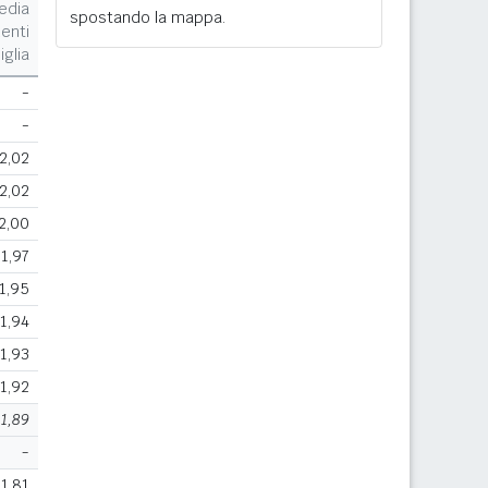
edia
spostando la mappa.
enti
iglia
-
-
2,02
2,02
2,00
1,97
1,95
1,94
1,93
1,92
1,89
-
1,81