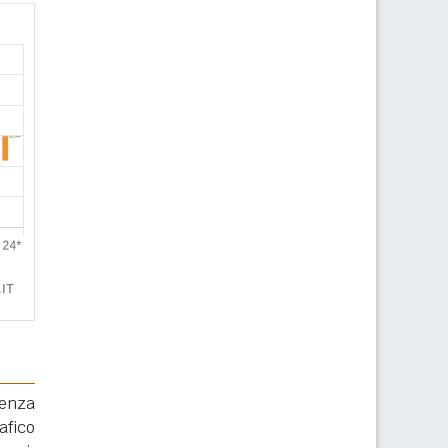
renza
afico