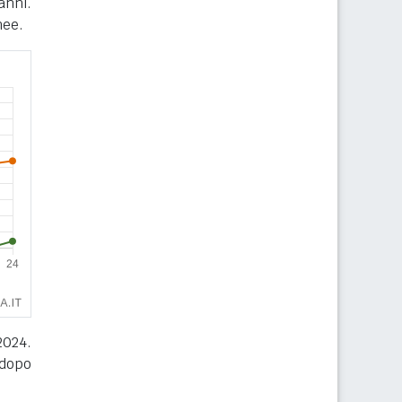
anni.
nee.
2024.
 dopo