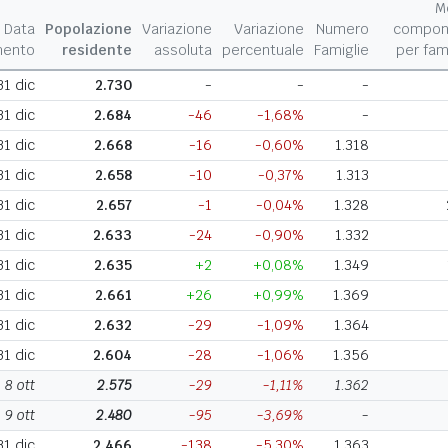
M
Data
Popolazione
Variazione
Variazione
Numero
compon
mento
residente
assoluta
percentuale
Famiglie
per fam
31 dic
2.730
-
-
-
31 dic
2.684
-46
-1,68%
-
31 dic
2.668
-16
-0,60%
1.318
31 dic
2.658
-10
-0,37%
1.313
31 dic
2.657
-1
-0,04%
1.328
31 dic
2.633
-24
-0,90%
1.332
31 dic
2.635
+2
+0,08%
1.349
31 dic
2.661
+26
+0,99%
1.369
31 dic
2.632
-29
-1,09%
1.364
31 dic
2.604
-28
-1,06%
1.356
8 ott
2.575
-29
-1,11%
1.362
9 ott
2.480
-95
-3,69%
-
31 dic
2.466
-138
-5,30%
1.363