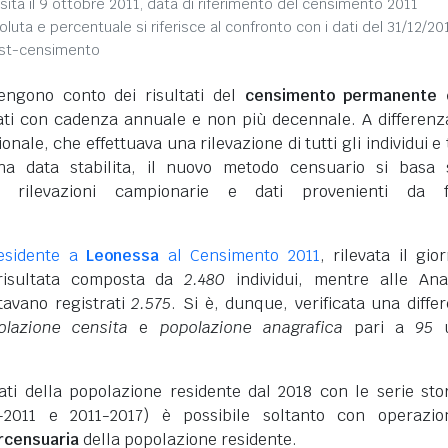
sita il 9 ottobre 2011, data di riferimento del censimento 2011
soluta e percentuale si riferisce al confronto con i dati del 31/12/20
ost-censimento
engono conto dei risultati del
censimento permanente d
vati con cadenza annuale e non più decennale. A differenz
nale, che effettuava una rilevazione di tutti gli individui e 
na data stabilita, il nuovo metodo censuario si basa 
i rilevazioni campionarie e dati provenienti da f
esidente a
Leonessa
al Censimento 2011
, rilevata il gio
 risultata composta da
2.480
individui, mentre alle Ana
tavano registrati
2.575
. Si è, dunque, verificata una diffe
olazione censita
e
popolazione anagrafica
pari a
95
u
dati della popolazione residente dal 2018 con le serie sto
-2011 e 2011-2017) è possibile soltanto con operazio
ercensuaria
della popolazione residente.