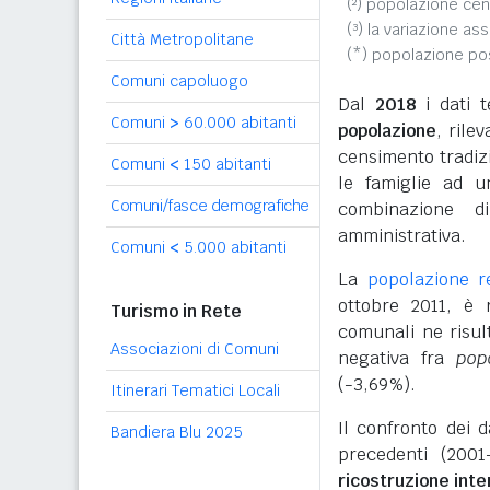
(²) popolazione cen
(³) la variazione as
Città Metropolitane
(*) popolazione p
Comuni capoluogo
Dal
2018
i dati t
Comuni
>
60.000 abitanti
popolazione
, rile
censimento tradizio
Comuni
<
150 abitanti
le famiglie ad u
Comuni/fasce demografiche
combinazione d
amministrativa.
Comuni
<
5.000 abitanti
La
popolazione r
ottobre 2011, è
Turismo in Rete
comunali ne risul
Associazioni di Comuni
negativa fra
pop
(-3,69%).
Itinerari Tematici Locali
Il confronto dei 
Bandiera Blu 2025
precedenti (2001
ricostruzione int