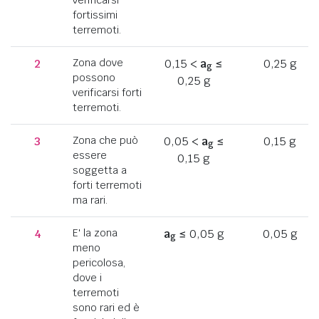
fortissimi
terremoti.
2
Zona dove
0,15 <
a
≤
0,25 g
g
possono
0,25 g
verificarsi forti
terremoti.
3
Zona che può
0,05 <
a
≤
0,15 g
g
essere
0,15 g
soggetta a
forti terremoti
ma rari.
4
E' la zona
a
≤ 0,05 g
0,05 g
g
meno
pericolosa,
dove i
terremoti
sono rari ed è