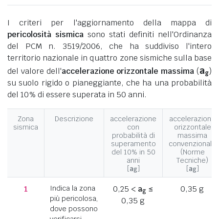
I criteri per l'aggiornamento della mappa di
pericolosità sismica
sono stati definiti nell'Ordinanza
del PCM n. 3519/2006, che ha suddiviso l'intero
territorio nazionale in quattro zone sismiche sulla base
a
del valore dell'
accelerazione orizzontale massima
(
)
g
su suolo rigido o pianeggiante, che ha una probabilità
del 10% di essere superata in 50 anni.
Zona
Descrizione
accelerazione
accelerazione
sismica
con
orizzontale
probabilità di
massima
superamento
convenzionale
del 10% in 50
(Norme
anni
Tecniche)
[
a
]
[
a
]
g
g
1
Indica la zona
0,25 <
a
≤
0,35 g
g
più pericolosa,
0,35 g
dove possono
verificarsi