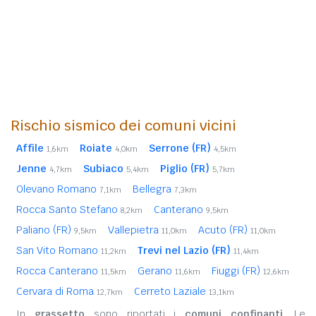
Rischio sismico dei comuni vicini
Affile
Roiate
Serrone (FR)
1,6km
4,0km
4,5km
Jenne
Subiaco
Piglio (FR)
4,7km
5,4km
5,7km
Olevano Romano
Bellegra
7,1km
7,3km
Rocca Santo Stefano
Canterano
8,2km
9,5km
Paliano (FR)
Vallepietra
Acuto (FR)
9,5km
11,0km
11,0km
San Vito Romano
Trevi nel Lazio (FR)
11,2km
11,4km
Rocca Canterano
Gerano
Fiuggi (FR)
11,5km
11,6km
12,6km
Cervara di Roma
Cerreto Laziale
12,7km
13,1km
In
grassetto
sono riportati i
comuni confinanti
. Le