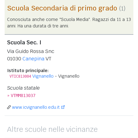
Scuola Secondaria di primo grado
(1)
Conosciuta anche come "Scuola Media". Ragazzi da 11 a 13
anni. Ha una durata di tre anni.
Scuola Sec. I
Via Guido Rossa Snc
01030
Canepina
VT
Istituto principale:
Vignanello
- Vignanello
VTIC813004
Scuola statale
»
VTMM813037
www.icvignanello.edu.it
Altre scuole nelle vicinanze