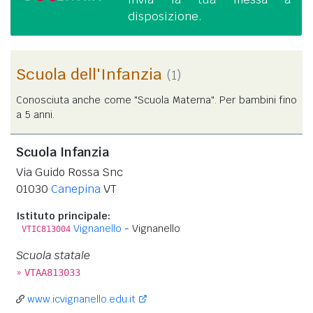
disposizione.
Scuola dell'Infanzia
(1)
Conosciuta anche come "Scuola Materna". Per bambini fino
a 5 anni.
Scuola Infanzia
Via Guido Rossa Snc
01030
Canepina
VT
Istituto principale:
Vignanello
- Vignanello
VTIC813004
Scuola statale
»
VTAA813033
www.icvignanello.edu.it