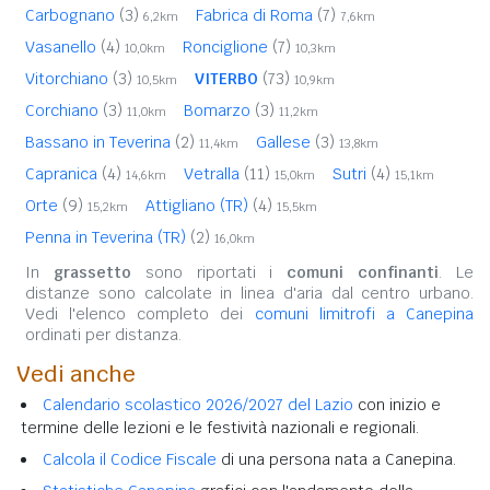
Carbognano
(3)
Fabrica di Roma
(7)
6,2km
7,6km
Vasanello
(4)
Ronciglione
(7)
10,0km
10,3km
Vitorchiano
(3)
VITERBO
(73)
10,5km
10,9km
Corchiano
(3)
Bomarzo
(3)
11,0km
11,2km
Bassano in Teverina
(2)
Gallese
(3)
11,4km
13,8km
Capranica
(4)
Vetralla
(11)
Sutri
(4)
14,6km
15,0km
15,1km
Orte
(9)
Attigliano (TR)
(4)
15,2km
15,5km
Penna in Teverina (TR)
(2)
16,0km
In
grassetto
sono riportati i
comuni confinanti
. Le
distanze sono calcolate in linea d'aria dal centro urbano.
Vedi l'elenco completo dei
comuni limitrofi a Canepina
ordinati per distanza.
Vedi anche
Calendario scolastico 2026/2027 del Lazio
con inizio e
termine delle lezioni e le festività nazionali e regionali.
Calcola il Codice Fiscale
di una persona nata a Canepina.