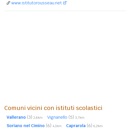
www.istitutorousseau.net
Comuni vicini con istituti scolastici
Vallerano
(3)
Vignanello
(5)
2,6km
3,7km
Soriano nel Cimino
(6)
Caprarola
(6)
4,1km
6,2km