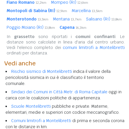
Fiano Romano
Mompeo (RI)
12,2km
12,6km
Montopoli di Sabina (RI)
Marcellina
12,9km
13,5km
Monterotondo
Mentana
Salisano (RI)
13,5km
13,7km
13,8km
Poggio Moiano (RI)
Capena
13,8km
16,3km
In
grassetto
sono riportati i
comuni confinanti
. Le
distanze sono calcolate in linea d'aria dal centro urbano.
Vedi l'elenco completo dei
comuni limitrofi a Montelibretti
ordinati per distanza.
Vedi anche
Rischio sismico di Montelibretti
indica il valore della
pericolosità sismica in cui è classificato il territorio
comunale.
Sindaci dei Comuni in Città Metr. di Roma Capitale
oggi in
carica con le coalizioni politiche di appartenenza.
Scuole Montelibretti
pubbliche e private. Materne,
elementari, medie e superiori con codice meccanografico.
Comuni limitrofi a Montelibretti
di prima e seconda corona
con le distanze in km.