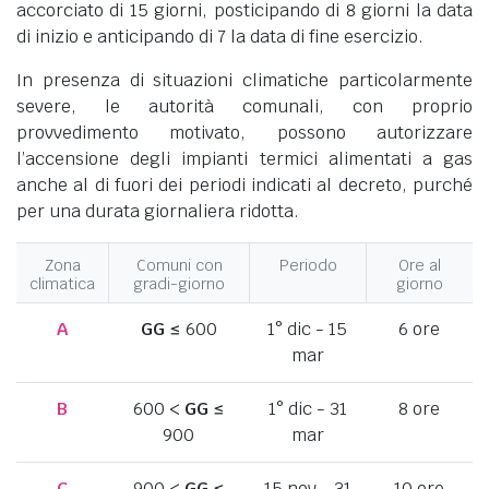
accorciato di 15 giorni, posticipando di 8 giorni la data
di inizio e anticipando di 7 la data di fine esercizio.
In presenza di situazioni climatiche particolarmente
severe, le autorità comunali, con proprio
provvedimento motivato, possono autorizzare
l’accensione degli impianti termici alimentati a gas
anche al di fuori dei periodi indicati al decreto, purché
per una durata giornaliera ridotta.
Zona
Comuni con
Periodo
Ore al
climatica
gradi-giorno
giorno
A
GG
≤ 600
1° dic - 15
6 ore
mar
B
600 <
GG
≤
1° dic - 31
8 ore
900
mar
C
900 <
GG
≤
15 nov - 31
10 ore