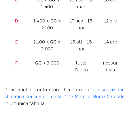
1.400
mar
D
1.400 <
GG
≤
1° nov - 15
12 ore
2.100
apr
E
2.100 <
GG
≤
15 ott - 15
14 ore
3.000
apr
F
GG
> 3.000
tutto
nessun
l'anno
limite
Puoi anche confrontare fra loro la
classificazione
climatica dei comuni della Città Metr. di Roma Capitale
in un'unica tabella.