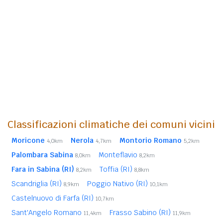
Classificazioni climatiche dei comuni vicini
Moricone
Nerola
Montorio Romano
4,0km
4,7km
5,2km
Palombara Sabina
Monteflavio
8,0km
8,2km
Fara in Sabina (RI)
Toffia (RI)
8,2km
8,8km
Scandriglia (RI)
Poggio Nativo (RI)
8,9km
10,1km
Castelnuovo di Farfa (RI)
10,7km
Sant'Angelo Romano
Frasso Sabino (RI)
11,4km
11,9km