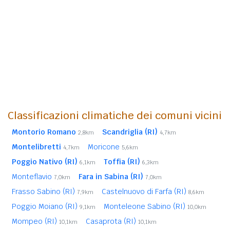
Classificazioni climatiche dei comuni vicini
Montorio Romano
Scandriglia (RI)
2,8km
4,7km
Montelibretti
Moricone
4,7km
5,6km
Poggio Nativo (RI)
Toffia (RI)
6,1km
6,3km
Monteflavio
Fara in Sabina (RI)
7,0km
7,0km
Frasso Sabino (RI)
Castelnuovo di Farfa (RI)
7,9km
8,6km
Poggio Moiano (RI)
Monteleone Sabino (RI)
9,1km
10,0km
Mompeo (RI)
Casaprota (RI)
10,1km
10,1km