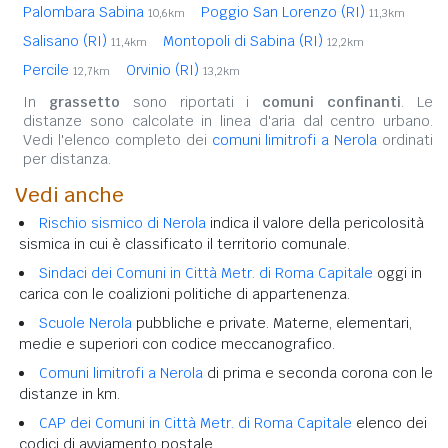
Palombara Sabina
Poggio San Lorenzo (RI)
10,6km
11,3km
Salisano (RI)
Montopoli di Sabina (RI)
11,4km
12,2km
Percile
Orvinio (RI)
12,7km
13,2km
In
grassetto
sono riportati i
comuni confinanti
. Le
distanze sono calcolate in linea d'aria dal centro urbano.
Vedi l'elenco completo dei
comuni limitrofi a Nerola
ordinati
per distanza.
Vedi anche
Rischio sismico di Nerola
indica il valore della pericolosità
sismica in cui è classificato il territorio comunale.
Sindaci dei Comuni in Città Metr. di Roma Capitale
oggi in
carica con le coalizioni politiche di appartenenza.
Scuole Nerola
pubbliche e private. Materne, elementari,
medie e superiori con codice meccanografico.
Comuni limitrofi a Nerola
di prima e seconda corona con le
distanze in km.
CAP dei Comuni in Città Metr. di Roma Capitale
elenco dei
codici di avviamento postale.