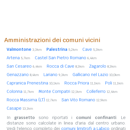
Amministrazioni dei comuni vicini
Valmontone
Palestrina
Cave
3,3km
5,2km
5,3km
Artena
Castel San Pietro Romano
5,7km
6,4km
San Cesareo
Rocca di Cave
Zagarolo
6,4km
8,3km
8,3km
Genazzano
Lariano
Gallicano nel Lazio
8,4km
9,3km
10,0km
Capranica Prenestina
Rocca Priora
Poli
10,1km
11,1km
11,1km
Colonna
Monte Compatri
Colleferro
11,7km
12,1km
12,4km
Rocca Massima (LT)
San Vito Romano
12,7km
12,9km
Casape
13,1km
In
grassetto
sono riportati i
comuni confinanti
. Le
distanze sono calcolate in linea d'aria dal centro urbano.
Vedi l'elenco completo dei
comuni limitrofi a Labico
ordinati