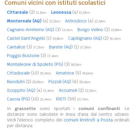
Comuni vicini con istituti scolastici
Cittareale
(2)
Leonessa
(4)
11,1km
12,0km
Montereale (AQ)
(4)
Antrodoco
(4)
12,3km
12,4km
Cagnano Amiterno (AQ)
(3)
Borgo Velino
(2)
13,1km
13,8km
Castel Sant'Angelo
(1)
Capitignano (AQ)
(2)
15,8km
16,4km
Cantalice
(3)
Barete (AQ)
(1)
17,2km
17,3km
Poggio Bustone
(3)
17,4km
Monteleone di Spoleto (PG)
(3)
18,3km
Cittaducale
(10)
Amatrice
(5)
19,3km
19,6km
Rivodutri
(2)
Pizzoli (AQ)
(6)
20,0km
20,4km
Scoppito (AQ)
(4)
Accumoli
(2)
21,4km
22,3km
Cascia (PG)
(10)
RIETI
(59)
22,4km
23,7km
In
grassetto
sono riportati i
comuni confinanti
. Le
distanze sono calcolate in linea d'aria dal centro urbano.
Vedi l'elenco completo dei
comuni limitrofi a Posta
ordinati
per distanza.