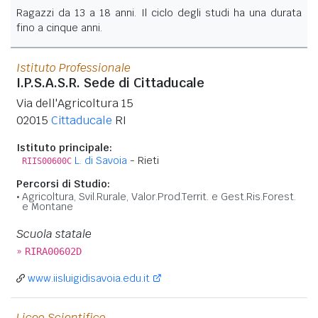
Ragazzi da 13 a 18 anni. Il ciclo degli studi ha una durata
fino a cinque anni.
Istituto Professionale
I.P.S.A.S.R. Sede di Cittaducale
Via dell'Agricoltura 15
02015
Cittaducale
RI
Istituto principale:
L. di Savoia
- Rieti
RIIS00600C
Percorsi di Studio:
Agricoltura, Svil.Rurale, Valor.Prod.Territ. e Gest.Ris.Forest.
e Montane
Scuola statale
»
RIRA00602D
www.iisluigidisavoia.edu.it
Liceo Scientifico