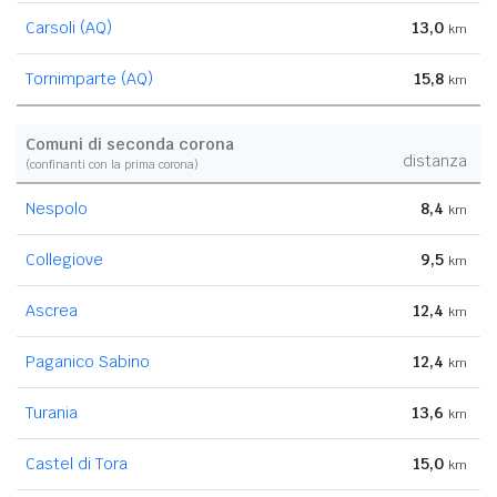
Carsoli (AQ)
13,0
km
Tornimparte (AQ)
15,8
km
Comuni di seconda corona
distanza
(confinanti con la prima corona)
Nespolo
8,4
km
Collegiove
9,5
km
Ascrea
12,4
km
Paganico Sabino
12,4
km
Turania
13,6
km
Castel di Tora
15,0
km