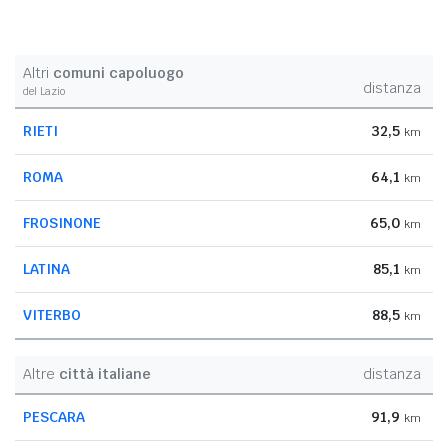
Altri
comuni capoluogo
distanza
del Lazio
RIETI
32,5
km
ROMA
64,1
km
FROSINONE
65,0
km
LATINA
85,1
km
VITERBO
88,5
km
Altre
città italiane
distanza
PESCARA
91,9
km