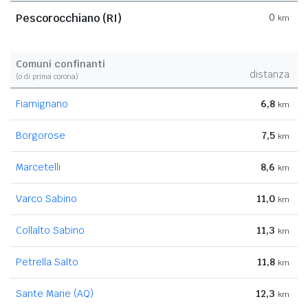
Pescorocchiano (RI)
0
km
Comuni confinanti
distanza
(o di prima corona)
Fiamignano
6,8
km
Borgorose
7,5
km
Marcetelli
8,6
km
Varco Sabino
11,0
km
Collalto Sabino
11,3
km
Petrella Salto
11,8
km
Sante Marie (AQ)
12,3
km