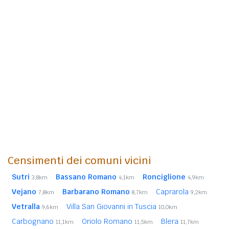
Censimenti dei comuni vicini
Sutri
Bassano Romano
Ronciglione
3,8km
4,1km
4,9km
Vejano
Barbarano Romano
Caprarola
7,8km
8,7km
9,2km
Vetralla
Villa San Giovanni in Tuscia
9,6km
10,0km
Carbognano
Oriolo Romano
Blera
11,1km
11,5km
11,7km