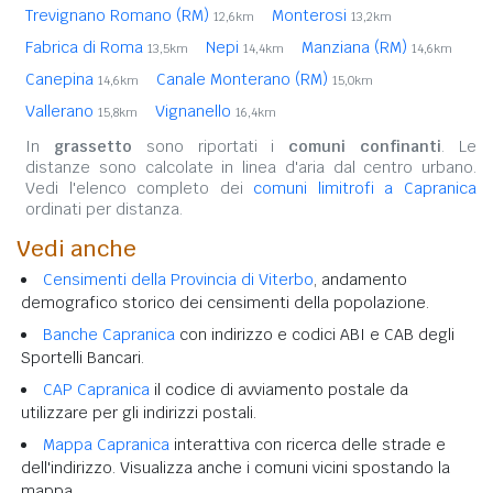
Trevignano Romano (RM)
Monterosi
12,6km
13,2km
Fabrica di Roma
Nepi
Manziana (RM)
13,5km
14,4km
14,6km
Canepina
Canale Monterano (RM)
14,6km
15,0km
Vallerano
Vignanello
15,8km
16,4km
In
grassetto
sono riportati i
comuni confinanti
. Le
distanze sono calcolate in linea d'aria dal centro urbano.
Vedi l'elenco completo dei
comuni limitrofi a Capranica
ordinati per distanza.
Vedi anche
Censimenti della Provincia di Viterbo
, andamento
demografico storico dei censimenti della popolazione.
Banche Capranica
con indirizzo e codici ABI e CAB degli
Sportelli Bancari.
CAP Capranica
il codice di avviamento postale da
utilizzare per gli indirizzi postali.
Mappa Capranica
interattiva con ricerca delle strade e
dell'indirizzo. Visualizza anche i comuni vicini spostando la
mappa.