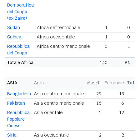
Democratica
del Congo
(ex Zaire)
Sudan
Africa settentrionale
1
0
Guinea
Africa occidentale
1
0
Repubblica
Africa centro meridionale
0
1
del Congo
Totale Africa
140
84
ASIA
Area
Maschi
Femmine
Total
Bangladesh
Asia centro meridionale
29
13
4
Pakistan
Asia centro meridionale
16
6
2
Repubblica
Asia orientale
2
12
1
Popolare
Cinese
Siria
Asia occidentale
2
2