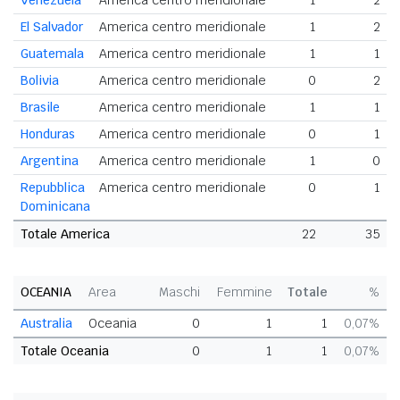
Venezuela
America centro meridionale
1
2
El Salvador
America centro meridionale
1
2
Guatemala
America centro meridionale
1
1
Bolivia
America centro meridionale
0
2
Brasile
America centro meridionale
1
1
Honduras
America centro meridionale
0
1
Argentina
America centro meridionale
1
0
Repubblica
America centro meridionale
0
1
Dominicana
Totale America
22
35
OCEANIA
Area
Maschi
Femmine
Totale
%
Australia
Oceania
0
1
1
0,07%
Totale Oceania
0
1
1
0,07%