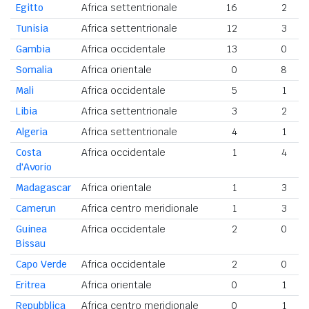
Egitto
Africa settentrionale
16
2
Tunisia
Africa settentrionale
12
3
Gambia
Africa occidentale
13
0
Somalia
Africa orientale
0
8
Mali
Africa occidentale
5
1
Libia
Africa settentrionale
3
2
Algeria
Africa settentrionale
4
1
Costa
Africa occidentale
1
4
d'Avorio
Madagascar
Africa orientale
1
3
Camerun
Africa centro meridionale
1
3
Guinea
Africa occidentale
2
0
Bissau
Capo Verde
Africa occidentale
2
0
Eritrea
Africa orientale
0
1
Repubblica
Africa centro meridionale
0
1