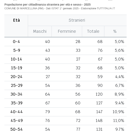
Età
Stranieri
Maschi
Femmine
Totale
%
0-4
40
28
68
5,0%
5-9
43
33
76
5,6%
10-14
40
27
67
5,0%
15-19
36
32
68
5,0%
20-24
27
32
59
4,4%
25-29
54
36
90
6,7%
30-34
64
56
120
8,9%
35-39
67
60
127
9,4%
40-44
79
68
147
10,9%
45-49
76
72
148
11,0%
50-54
54
77
131
9,7%