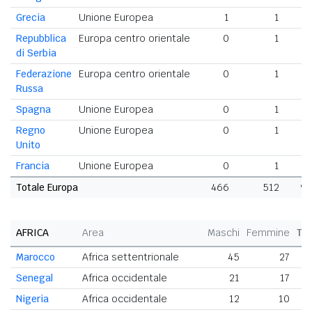
Grecia
Unione Europea
1
1
Repubblica
Europa centro orientale
0
1
di Serbia
Federazione
Europa centro orientale
0
1
Russa
Spagna
Unione Europea
0
1
Regno
Unione Europea
0
1
Unito
Francia
Unione Europea
0
1
Totale Europa
466
512
97
AFRICA
Area
Maschi
Femmine
To
Marocco
Africa settentrionale
45
27
Senegal
Africa occidentale
21
17
Nigeria
Africa occidentale
12
10