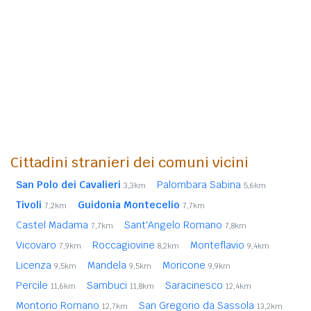
Cittadini stranieri dei comuni vicini
San Polo dei Cavalieri
Palombara Sabina
3,3km
5,6km
Tivoli
Guidonia Montecelio
7,2km
7,7km
Castel Madama
Sant'Angelo Romano
7,7km
7,8km
Vicovaro
Roccagiovine
Monteflavio
7,9km
8,2km
9,4km
Licenza
Mandela
Moricone
9,5km
9,5km
9,9km
Percile
Sambuci
Saracinesco
11,6km
11,8km
12,4km
Montorio Romano
San Gregorio da Sassola
12,7km
13,2km