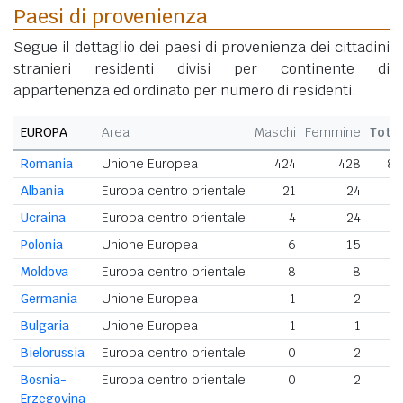
Paesi di provenienza
Segue il dettaglio dei paesi di provenienza dei cittadini
stranieri residenti divisi per continente di
appartenenza ed ordinato per numero di residenti.
EUROPA
Area
Maschi
Femmine
Tota
Romania
Unione Europea
424
428
85
Albania
Europa centro orientale
21
24
4
Ucraina
Europa centro orientale
4
24
2
Polonia
Unione Europea
6
15
Moldova
Europa centro orientale
8
8
Germania
Unione Europea
1
2
Bulgaria
Unione Europea
1
1
Bielorussia
Europa centro orientale
0
2
Bosnia-
Europa centro orientale
0
2
Erzegovina