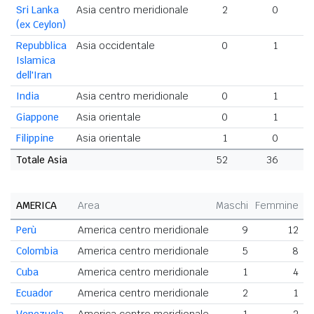
Sri Lanka
Asia centro meridionale
2
0
(ex Ceylon)
Repubblica
Asia occidentale
0
1
Islamica
dell'Iran
India
Asia centro meridionale
0
1
Giappone
Asia orientale
0
1
Filippine
Asia orientale
1
0
Totale Asia
52
36
8
AMERICA
Area
Maschi
Femmine
T
Perù
America centro meridionale
9
12
Colombia
America centro meridionale
5
8
Cuba
America centro meridionale
1
4
Ecuador
America centro meridionale
2
1