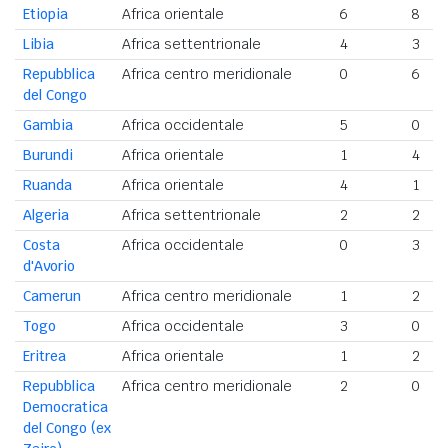
Etiopia
Africa orientale
6
8
Libia
Africa settentrionale
4
3
Repubblica
Africa centro meridionale
0
6
del Congo
Gambia
Africa occidentale
5
0
Burundi
Africa orientale
1
4
Ruanda
Africa orientale
4
1
Algeria
Africa settentrionale
2
2
Costa
Africa occidentale
0
3
d'Avorio
Camerun
Africa centro meridionale
1
2
Togo
Africa occidentale
3
0
Eritrea
Africa orientale
1
2
Repubblica
Africa centro meridionale
2
0
Democratica
del Congo (ex