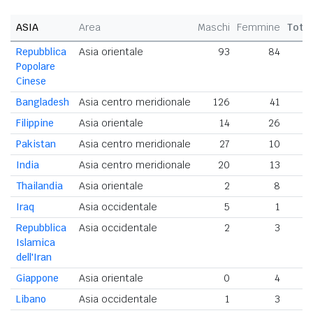
ASIA
Area
Maschi
Femmine
Tota
Repubblica
Asia orientale
93
84
1
Popolare
Cinese
Bangladesh
Asia centro meridionale
126
41
1
Filippine
Asia orientale
14
26
4
Pakistan
Asia centro meridionale
27
10
India
Asia centro meridionale
20
13
Thailandia
Asia orientale
2
8
Iraq
Asia occidentale
5
1
Repubblica
Asia occidentale
2
3
Islamica
dell'Iran
Giappone
Asia orientale
0
4
Libano
Asia occidentale
1
3