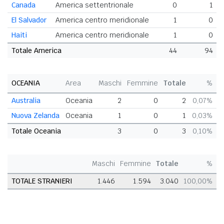
Canada
America settentrionale
0
1
El Salvador
America centro meridionale
1
0
Haiti
America centro meridionale
1
0
Totale America
44
94
OCEANIA
Area
Maschi
Femmine
Totale
%
Australia
Oceania
2
0
2
0,07%
Nuova Zelanda
Oceania
1
0
1
0,03%
Totale Oceania
3
0
3
0,10%
Maschi
Femmine
Totale
%
TOTALE STRANIERI
1.446
1.594
3.040
100,00%