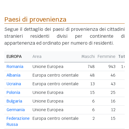
Paesi di provenienza
Segue il dettaglio dei paesi di provenienza dei cittadini
stranieri residenti divisi per continente di
appartenenza ed ordinato per numero di residenti.
EUROPA
Area
Maschi
Femmine
Tota
Romania
Unione Europea
748
943
1.6
Albania
Europa centro orientale
48
46
9
Ucraina
Europa centro orientale
13
43
5
Polonia
Unione Europea
15
25
4
Bulgaria
Unione Europea
6
16
Germania
Unione Europea
6
12
Federazione
Europa centro orientale
2
15
Russa