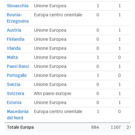
Slovacchia
Unione Europea
1
1
Bosnia-
Europa centro orientale
0
1
Erzegovina
Austria
Unione Europea
0
1
Finlandia
Unione Europea
0
1
Irlanda
Unione Europea
0
1
Malta
Unione Europea
1
0
Paesi Bassi
Unione Europea
0
1
Portogallo
Unione Europea
1
0
Svezia
Unione Europea
0
1
Svizzera
Altri paesi europei
0
1
Estonia
Unione Europea
0
1
Macedonia
Europa centro orientale
1
0
del Nord
Totale Europa
884
1.167
2.0