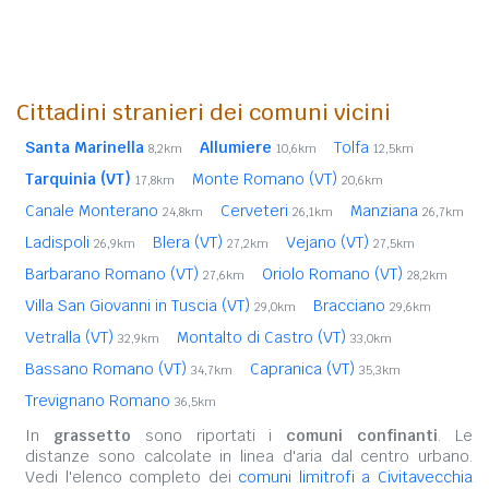
Cittadini stranieri dei comuni vicini
Santa Marinella
Allumiere
Tolfa
8,2km
10,6km
12,5km
Tarquinia (VT)
Monte Romano (VT)
17,8km
20,6km
Canale Monterano
Cerveteri
Manziana
24,8km
26,1km
26,7km
Ladispoli
Blera (VT)
Vejano (VT)
26,9km
27,2km
27,5km
Barbarano Romano (VT)
Oriolo Romano (VT)
27,6km
28,2km
Villa San Giovanni in Tuscia (VT)
Bracciano
29,0km
29,6km
Vetralla (VT)
Montalto di Castro (VT)
32,9km
33,0km
Bassano Romano (VT)
Capranica (VT)
34,7km
35,3km
Trevignano Romano
36,5km
In
grassetto
sono riportati i
comuni confinanti
. Le
distanze sono calcolate in linea d'aria dal centro urbano.
Vedi l'elenco completo dei
comuni limitrofi a Civitavecchia