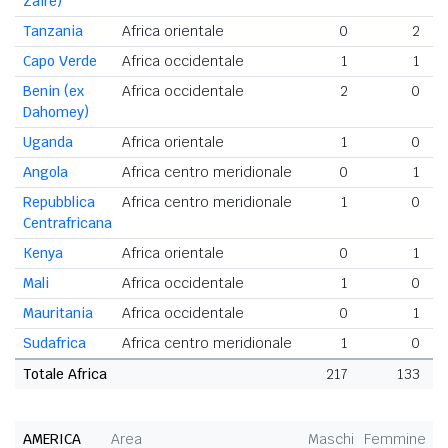
Zaire)
Tanzania
Africa orientale
0
2
Capo Verde
Africa occidentale
1
1
Benin (ex
Africa occidentale
2
0
Dahomey)
Uganda
Africa orientale
1
0
Angola
Africa centro meridionale
0
1
Repubblica
Africa centro meridionale
1
0
Centrafricana
Kenya
Africa orientale
0
1
Mali
Africa occidentale
1
0
Mauritania
Africa occidentale
0
1
Sudafrica
Africa centro meridionale
1
0
Totale Africa
217
133
AMERICA
Area
Maschi
Femmine
T