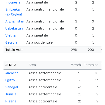
Indonesia
Asia orientale
2
2
Sri Lanka
Asia centro meridionale
3
1
(ex Ceylon)
Afghanistan
Asia centro meridionale
3
0
Uzbekistan
Asia centro meridionale
0
2
Vietnam
Asia orientale
0
1
Georgia
Asia occidentale
0
1
Totale Asia
298
200
49
AFRICA
Area
Maschi
Femmine
To
Marocco
Africa settentrionale
45
40
Egitto
Africa settentrionale
52
14
Senegal
Africa occidentale
41
24
Tunisia
Africa settentrionale
22
9
Nigeria
Africa occidentale
21
9