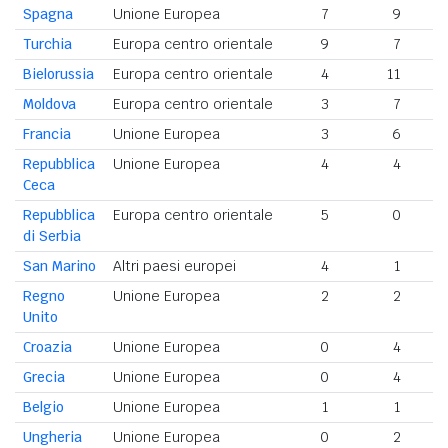
Spagna
Unione Europea
7
9
Turchia
Europa centro orientale
9
7
Bielorussia
Europa centro orientale
4
11
Moldova
Europa centro orientale
3
7
Francia
Unione Europea
3
6
Repubblica
Unione Europea
4
4
Ceca
Repubblica
Europa centro orientale
5
0
di Serbia
San Marino
Altri paesi europei
4
1
Regno
Unione Europea
2
2
Unito
Croazia
Unione Europea
0
4
Grecia
Unione Europea
0
4
Belgio
Unione Europea
1
1
Ungheria
Unione Europea
0
2