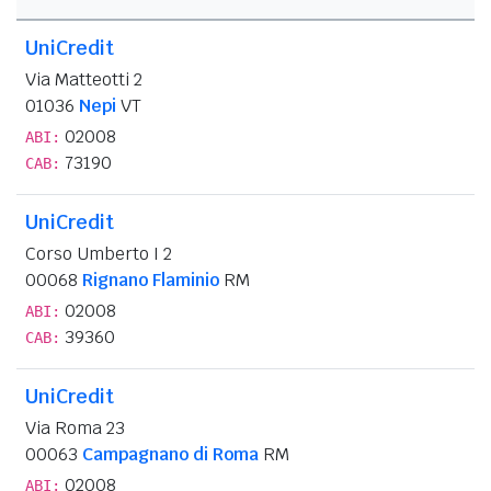
UniCredit
Via Matteotti 2
01036
Nepi
VT
02008
ABI:
73190
CAB:
UniCredit
Corso Umberto I 2
00068
Rignano Flaminio
RM
02008
ABI:
39360
CAB:
UniCredit
Via Roma 23
00063
Campagnano di Roma
RM
02008
ABI: