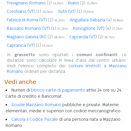
Trevignano Romano
(1)
Riano
(2)
14,1km
15,0km
Corchiano (VT)
(1)
Sutri (VT)
(1)
15,5km
15,6km
Fabrica di Roma (VT)
(2)
Anguillara Sabazia
(4)
16,2km
16,8km
Bassano Romano (VT)
(1)
Ronciglione (VT)
(4)
17,2km
17,7km
Magliano Sabina (RI)
(2)
Caprarola (VT)
(2)
18,3km
18,7km
Capranica (VT)
(1)
19,4km
In
grassetto
sono riportati i
comuni confinanti
. Le
distanze sono calcolate in linea d'aria dal centro urbano.
Vedi l'elenco completo dei
comuni limitrofi a Mazzano
Romano
ordinati per distanza.
Vedi anche
Numeri di
blocco carte di pagamento
attivi 24 ore su 24.
Carte di credito e Bancomat.
Scuole Mazzano Romano
pubbliche e private. Materne,
elementari, medie e superiori con codice meccanografico.
Calcola il Codice Fiscale
di una persona nata a Mazzano
Romano.