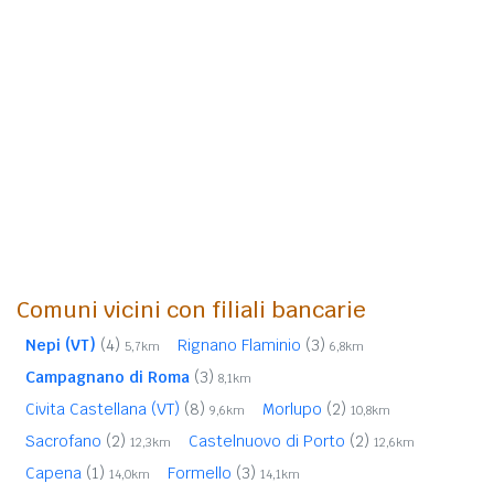
Comuni vicini con filiali bancarie
Nepi (VT)
(4)
Rignano Flaminio
(3)
5,7km
6,8km
Campagnano di Roma
(3)
8,1km
Civita Castellana (VT)
(8)
Morlupo
(2)
9,6km
10,8km
Sacrofano
(2)
Castelnuovo di Porto
(2)
12,3km
12,6km
Capena
(1)
Formello
(3)
14,0km
14,1km