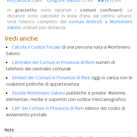
Roccantica
Longone Sabino
RIETI
10,8km
12,7km
14,5km
In
grassetto
sono riportati i
comuni confinanti
. Le
distanze sono calcolate in linea d'aria dal centro urbano.
Vedi l'elenco completo dei
comuni limitrofi a Montenero
Sabino
ordinati per distanza.
Vedi anche
Calcola il Codice Fiscale
di una persona nata a Montenero
Sabino.
Centralini dei Comuni in Provincia di Rieti
numeri di
telefono dei centralini comunali.
Sindaci dei Comuni in Provincia di Rieti
oggi in carica con le
coalizioni politiche di appartenenza.
Scuole Montenero Sabino
pubbliche e private. Materne,
elementari, medie e superiori con codice meccanografico.
CAP dei Comuni in Provincia di Rieti
elenco dei codici di
avviamento postale.
Note