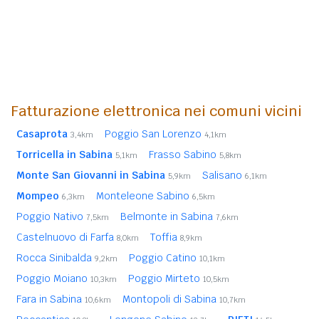
Fatturazione elettronica nei comuni vicini
Casaprota
Poggio San Lorenzo
3,4km
4,1km
Torricella in Sabina
Frasso Sabino
5,1km
5,8km
Monte San Giovanni in Sabina
Salisano
5,9km
6,1km
Mompeo
Monteleone Sabino
6,3km
6,5km
Poggio Nativo
Belmonte in Sabina
7,5km
7,6km
Castelnuovo di Farfa
Toffia
8,0km
8,9km
Rocca Sinibalda
Poggio Catino
9,2km
10,1km
Poggio Moiano
Poggio Mirteto
10,3km
10,5km
Fara in Sabina
Montopoli di Sabina
10,6km
10,7km