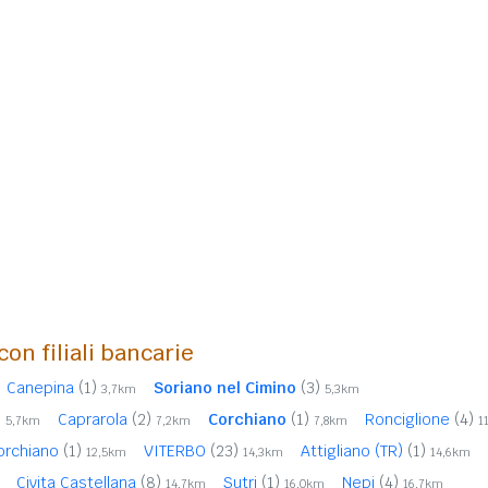
con filiali bancarie
Canepina
(1)
Soriano nel Cimino
(3)
3,7km
5,3km
)
Caprarola
(2)
Corchiano
(1)
Ronciglione
(4)
5,7km
7,2km
7,8km
1
orchiano
(1)
VITERBO
(23)
Attigliano (TR)
(1)
12,5km
14,3km
14,6km
Civita Castellana
(8)
Sutri
(1)
Nepi
(4)
14,7km
16,0km
16,7km