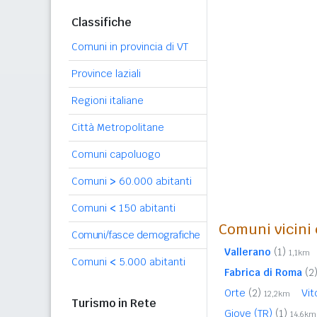
Classifiche
Comuni in provincia di VT
Province laziali
Regioni italiane
Città Metropolitane
Comuni capoluogo
Comuni
>
60.000 abitanti
Comuni
<
150 abitanti
Comuni vicini 
Comuni/fasce demografiche
Vallerano
(1)
1,1km
Comuni
<
5.000 abitanti
Fabrica di Roma
(2
Orte
(2)
Vit
12,2km
Turismo in Rete
Giove (TR)
(1)
14,6km