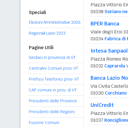
Piazza Vittorio E
01038
Soriano ne
Speciali
Elezioni Amministrative 2026
BPER Banca
Viale degli Eroi 1
Regionali Lazio 2023
01034
Fabrica di
Pagine Utili
Intesa Sanpao
Sindaci in provincia di VT
Piazza Romeo Ro
01032
Caprarola
Centralini Comuni prov. VT
Banca Lazio No
Prefissi Telefonici prov. VT
Via Civita Castell
CAP comuni in prov. di VT
01030
Corchiano
Presidenti delle Province
UniCredit
Presidenti delle Regioni
Piazza Vittorio 
01037
Ronciglion
Fusione Comuni