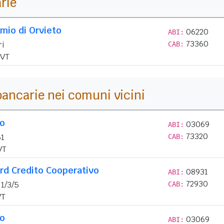
arie
rmio di Orvieto
06220
ABI:
73360
ri
CAB:
VT
i bancarie nei comuni vicini
lo
03069
ABI:
73320
61
CAB:
VT
rd Credito Cooperativo
08931
ABI:
72930
 1/3/5
CAB:
T
lo
03069
ABI: