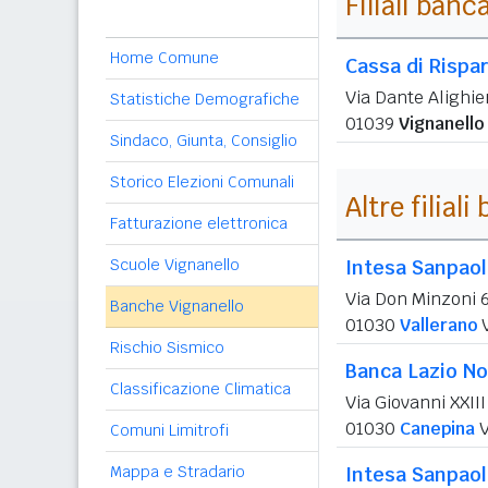
Filiali banc
Home Comune
Cassa di Rispa
Via Dante Alighie
Statistiche Demografiche
01039
Vignanello
Sindaco, Giunta, Consiglio
Storico Elezioni Comunali
Altre filial
Fatturazione elettronica
Scuole Vignanello
Intesa Sanpao
Via Don Minzoni 
Banche Vignanello
01030
Vallerano
Rischio Sismico
Banca Lazio No
Classificazione Climatica
Via Giovanni XXIII
01030
Canepina
V
Comuni Limitrofi
Mappa e Stradario
Intesa Sanpao