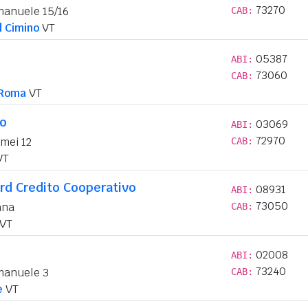
73270
manuele 15/16
CAB:
l Cimino
VT
05387
ABI:
73060
0
CAB:
 Roma
VT
lo
03069
ABI:
72970
mei 12
CAB:
VT
rd Credito Cooperativo
08931
ABI:
73050
ana
CAB:
VT
02008
ABI:
73240
Emanuele 3
CAB:
e
VT