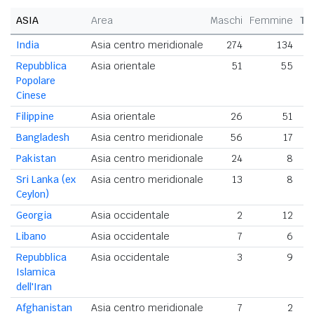
ASIA
Area
Maschi
Femmine
To
India
Asia centro meridionale
274
134
Repubblica
Asia orientale
51
55
Popolare
Cinese
Filippine
Asia orientale
26
51
Bangladesh
Asia centro meridionale
56
17
Pakistan
Asia centro meridionale
24
8
Sri Lanka (ex
Asia centro meridionale
13
8
Ceylon)
Georgia
Asia occidentale
2
12
Libano
Asia occidentale
7
6
Repubblica
Asia occidentale
3
9
Islamica
dell'Iran
Afghanistan
Asia centro meridionale
7
2