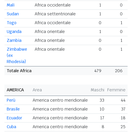
Mali
Africa occidentale
1
0
Sudan
Africa settentrionale
1
0
Togo
Africa occidentale
0
1
Uganda
Africa orientale
1
0
Zambia
Africa orientale
0
1
Zimbabwe
Africa orientale
0
1
(ex
Rhodesia)
Totale Africa
479
206
AMERICA
Area
Maschi
Femmine
T
Perù
America centro meridionale
33
44
Brasile
America centro meridionale
10
37
Ecuador
America centro meridionale
17
18
Cuba
America centro meridionale
8
25