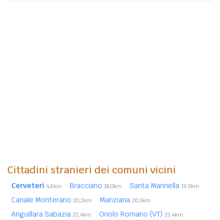
Cittadini stranieri dei comuni vicini
Cerveteri
Bracciano
Santa Marinella
4,6km
18,0km
19,0km
Canale Monterano
Manziana
20,2km
20,3km
Anguillara Sabazia
Oriolo Romano (VT)
22,4km
23,4km