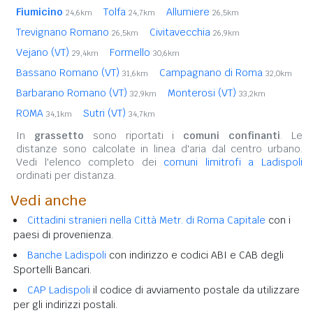
Fiumicino
Tolfa
Allumiere
24,6km
24,7km
26,5km
Trevignano Romano
Civitavecchia
26,5km
26,9km
Vejano (VT)
Formello
29,4km
30,6km
Bassano Romano (VT)
Campagnano di Roma
31,6km
32,0km
Barbarano Romano (VT)
Monterosi (VT)
32,9km
33,2km
ROMA
Sutri (VT)
34,1km
34,7km
In
grassetto
sono riportati i
comuni confinanti
. Le
distanze sono calcolate in linea d'aria dal centro urbano.
Vedi l'elenco completo dei
comuni limitrofi a Ladispoli
ordinati per distanza.
Vedi anche
Cittadini stranieri nella Città Metr. di Roma Capitale
con i
paesi di provenienza.
Banche Ladispoli
con indirizzo e codici ABI e CAB degli
Sportelli Bancari.
CAP Ladispoli
il codice di avviamento postale da utilizzare
per gli indirizzi postali.