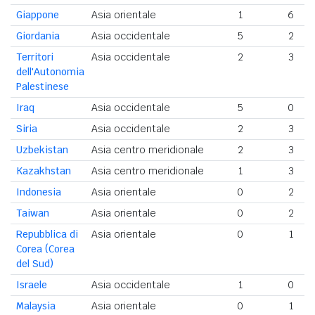
Giappone
Asia orientale
1
6
Giordania
Asia occidentale
5
2
Territori
Asia occidentale
2
3
dell'Autonomia
Palestinese
Iraq
Asia occidentale
5
0
Siria
Asia occidentale
2
3
Uzbekistan
Asia centro meridionale
2
3
Kazakhstan
Asia centro meridionale
1
3
Indonesia
Asia orientale
0
2
Taiwan
Asia orientale
0
2
Repubblica di
Asia orientale
0
1
Corea (Corea
del Sud)
Israele
Asia occidentale
1
0
Malaysia
Asia orientale
0
1