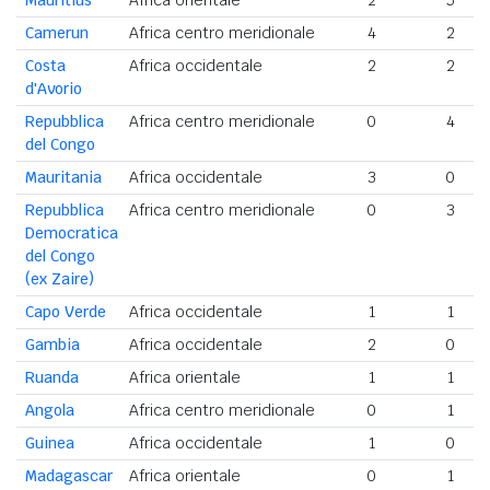
Mauritius
Africa orientale
2
5
Camerun
Africa centro meridionale
4
2
Costa
Africa occidentale
2
2
d'Avorio
Repubblica
Africa centro meridionale
0
4
del Congo
Mauritania
Africa occidentale
3
0
Repubblica
Africa centro meridionale
0
3
Democratica
del Congo
(ex Zaire)
Capo Verde
Africa occidentale
1
1
Gambia
Africa occidentale
2
0
Ruanda
Africa orientale
1
1
Angola
Africa centro meridionale
0
1
Guinea
Africa occidentale
1
0
Madagascar
Africa orientale
0
1