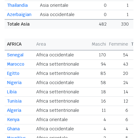
Thailandia
Asia orientale
0
1
Azerbaigian
Asia occidentale
0
1
Totale Asia
482
330
AFRICA
Area
Maschi
Femmine
To
Senegal
Africa occidentale
170
54
Marocco
Africa settentrionale
94
43
Egitto
Africa settentrionale
85
20
Nigeria
Africa occidentale
58
24
Libia
Africa settentrionale
18
14
Tunisia
Africa settentrionale
16
12
Algeria
Africa settentrionale
11
6
Kenya
Africa orientale
4
6
Ghana
Africa occidentale
4
4