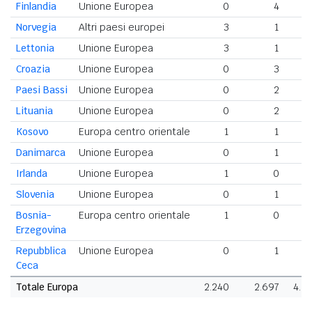
Finlandia
Unione Europea
0
4
Norvegia
Altri paesi europei
3
1
Lettonia
Unione Europea
3
1
Croazia
Unione Europea
0
3
Paesi Bassi
Unione Europea
0
2
Lituania
Unione Europea
0
2
Kosovo
Europa centro orientale
1
1
Danimarca
Unione Europea
0
1
Irlanda
Unione Europea
1
0
Slovenia
Unione Europea
0
1
Bosnia-
Europa centro orientale
1
0
Erzegovina
Repubblica
Unione Europea
0
1
Ceca
Totale Europa
2.240
2.697
4.9