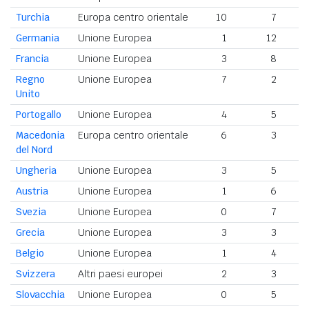
Turchia
Europa centro orientale
10
7
Germania
Unione Europea
1
12
Francia
Unione Europea
3
8
Regno
Unione Europea
7
2
Unito
Portogallo
Unione Europea
4
5
Macedonia
Europa centro orientale
6
3
del Nord
Ungheria
Unione Europea
3
5
Austria
Unione Europea
1
6
Svezia
Unione Europea
0
7
Grecia
Unione Europea
3
3
Belgio
Unione Europea
1
4
Svizzera
Altri paesi europei
2
3
Slovacchia
Unione Europea
0
5