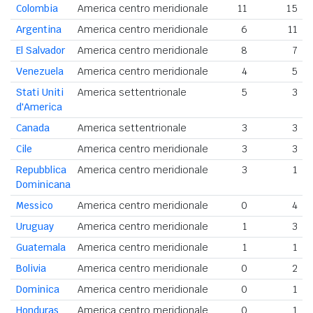
Colombia
America centro meridionale
11
15
Argentina
America centro meridionale
6
11
El Salvador
America centro meridionale
8
7
Venezuela
America centro meridionale
4
5
Stati Uniti
America settentrionale
5
3
d'America
Canada
America settentrionale
3
3
Cile
America centro meridionale
3
3
Repubblica
America centro meridionale
3
1
Dominicana
Messico
America centro meridionale
0
4
Uruguay
America centro meridionale
1
3
Guatemala
America centro meridionale
1
1
Bolivia
America centro meridionale
0
2
Dominica
America centro meridionale
0
1
Honduras
America centro meridionale
0
1