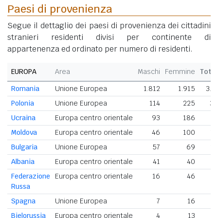
Paesi di provenienza
Segue il dettaglio dei paesi di provenienza dei cittadini
stranieri residenti divisi per continente di
appartenenza ed ordinato per numero di residenti.
EUROPA
Area
Maschi
Femmine
Tota
Romania
Unione Europea
1.812
1.915
3.7
Polonia
Unione Europea
114
225
33
Ucraina
Europa centro orientale
93
186
2
Moldova
Europa centro orientale
46
100
1
Bulgaria
Unione Europea
57
69
1
Albania
Europa centro orientale
41
40
Federazione
Europa centro orientale
16
46
6
Russa
Spagna
Unione Europea
7
16
Bielorussia
Europa centro orientale
4
13