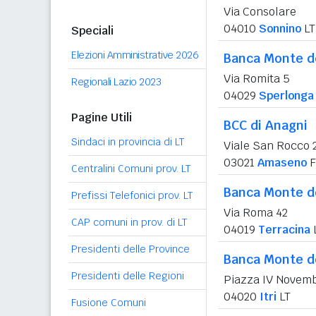
Via Consolare
04010
Sonnino
LT
Speciali
Elezioni Amministrative 2026
Banca Monte de
Via Romita 5
Regionali Lazio 2023
04029
Sperlonga
Pagine Utili
BCC di Anagni
Sindaci in provincia di LT
Viale San Rocco 
03021
Amaseno
F
Centralini Comuni prov. LT
Banca Monte de
Prefissi Telefonici prov. LT
Via Roma 42
CAP comuni in prov. di LT
04019
Terracina
Presidenti delle Province
Banca Monte de
Presidenti delle Regioni
Piazza IV Novemb
04020
Itri
LT
Fusione Comuni