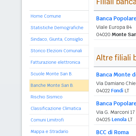
Filiali banc
Home Comune
Banca Popolare
Viale Europa 84
Statistiche Demografiche
04020
Monte San
Sindaco, Giunta, Consiglio
Storico Elezioni Comunali
Altre filial
Fatturazione elettronica
Scuole Monte San B.
Banca Monte de
Via Damiano Chie
Banche Monte San B.
04022
Fondi
LT
Rischio Sismico
Banca Popolare
Classificazione Climatica
Via G. Marconi 17
04025
Lenola
LT
Comuni Limitrofi
Mappa e Stradario
BCC di Roma