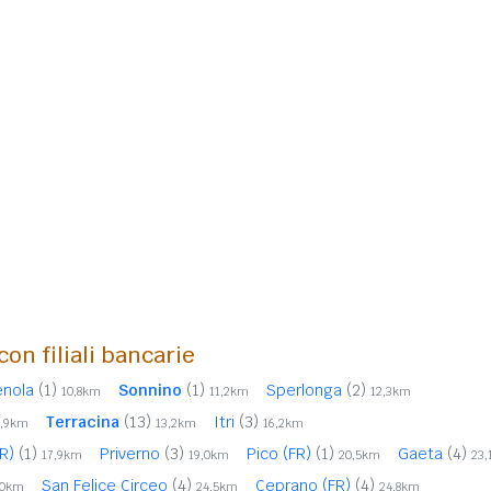
con filiali bancarie
enola
(1)
Sonnino
(1)
Sperlonga
(2)
10,8km
11,2km
12,3km
Terracina
(13)
Itri
(3)
2,9km
13,2km
16,2km
FR)
(1)
Priverno
(3)
Pico (FR)
(1)
Gaeta
(4)
17,9km
19,0km
20,5km
23
San Felice Circeo
(4)
Ceprano (FR)
(4)
,0km
24,5km
24,8km