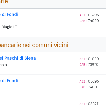
arie
 di Fondi
05296
ABI:
74040
CAB:
 Biagio
LT
i bancarie nei comuni vicini
i Paschi di Siena
01030
ABI:
73970
sa 8
CAB:
 di Fondi
05296
ABI:
74010
CAB:
08327
ABI: