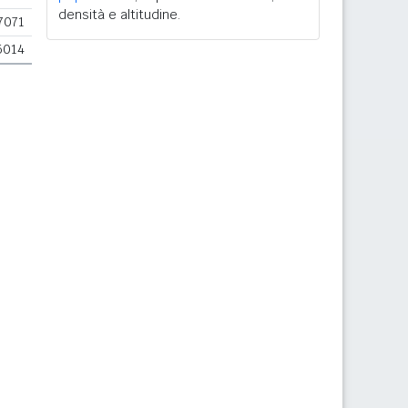
densità e altitudine.
7071
5014