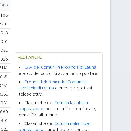
fono
0108
2201
7016
9001
6081
VEDI ANCHE
0326
CAP dei Comuni in Provincia di Latina
5141
elenco dei codici di avviamento postale.
5221
Prefissi telefonici dei Comuni in
0781
Provincia di Latina
elenco dei prefissi
0151
teleselettivi.
Classifiche dei
Comuni laziali per
8081
popolazione
, per superficie territoriale,
9660
densità e altitudine.
7801
Classifiche dei
Comuni italiani per
4021
popolazione
, superficie territoriale,