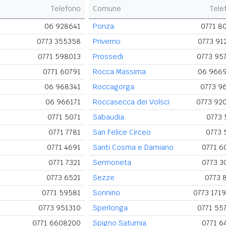
Telefono
Comune
Tele
06 928641
Ponza
0771 8
0773 355358
Priverno
0773 91
0771 598013
Prossedi
0773 95
0771 60791
Rocca Massima
06 966
06 968341
Roccagorga
0773 9
06 966171
Roccasecca dei Volsci
0773 92
0771 5071
Sabaudia
0773 
0771 7781
San Felice Circeo
0773 
0771 4691
Santi Cosma e Damiano
0771 6
0771 7321
Sermoneta
0773 3
0773 6521
Sezze
0773 
0771 59581
Sonnino
0773 171
0773 951310
Sperlonga
0771 55
0771 6608200
Spigno Saturnia
0771 6