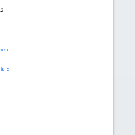
12
ne di
ia di