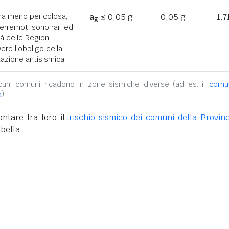
ona meno pericolosa,
a
≤ 0,05 g
0,05 g
1.7
g
terremoti sono rari ed
tà delle Regioni
ere l’obbligo della
azione antisismica.
alcuni comuni ricadono in zone sismiche diverse (ad es. il
comu
o
).
ntare fra loro il
rischio sismico dei comuni della Provinc
bella.