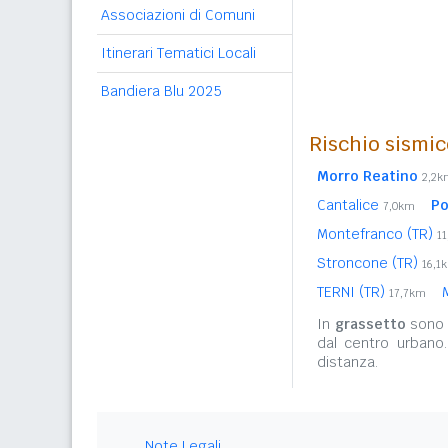
Associazioni di Comuni
Itinerari Tematici Locali
Bandiera Blu 2025
Rischio sismic
Morro Reatino
2,2k
Cantalice
Po
7,0km
Montefranco (TR)
1
Stroncone (TR)
16,1
TERNI (TR)
17,7km
In
grassetto
sono r
dal centro urbano
distanza.
Note Legali