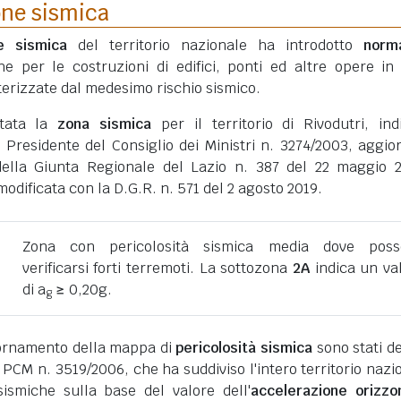
one sismica
ne sismica
del territorio nazionale ha introdotto
norm
he per le costruzioni di edifici, ponti ed altre opere in
erizzate dal medesimo rischio sismico.
rtata la
zona sismica
per il territorio di Rivodutri, ind
 Presidente del Consiglio dei Ministri n. 3274/2003, aggio
della Giunta Regionale del Lazio n. 387 del 22 maggio 
dificata con la D.G.R. n. 571 del 2 agosto 2019.
Zona con pericolosità sismica media dove poss
verificarsi forti terremoti. La sottozona
2A
indica un va
di a
≥ 0,20g.
g
giornamento della mappa di
pericolosità sismica
sono stati def
 PCM n. 3519/2006, che ha suddiviso l'intero territorio nazi
ismiche sulla base del valore dell'
accelerazione orizzo