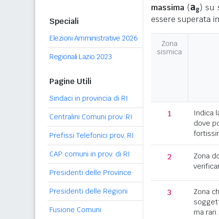
a
massima
(
) su 
g
essere superata in
Speciali
Elezioni Amministrative 2026
Zona
sismica
Regionali Lazio 2023
Pagine Utili
Sindaci in provincia di RI
1
Indica l
Centralini Comuni prov. RI
dove po
fortissi
Prefissi Telefonici prov. RI
CAP comuni in prov. di RI
2
Zona d
verifica
Presidenti delle Province
Presidenti delle Regioni
3
Zona c
soggett
Fusione Comuni
ma rari.