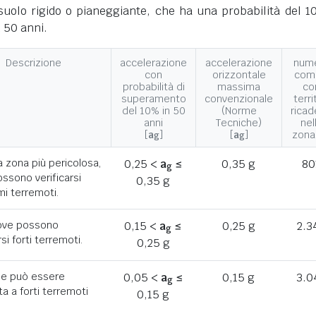
suolo rigido o pianeggiante, che ha una probabilità del 1
 50 anni.
Descrizione
accelerazione
accelerazione
num
con
orizzontale
com
probabilità di
massima
co
superamento
convenzionale
terri
del 10% in 50
(Norme
ricad
anni
Tecniche)
nel
[
a
]
[
a
]
zona
g
g
a zona più pericolosa,
0,25 <
a
≤
0,35 g
80
g
ssono verificarsi
0,35 g
mi terremoti.
ove possono
0,15 <
a
≤
0,25 g
2.3
g
rsi forti terremoti.
0,25 g
he può essere
0,05 <
a
≤
0,15 g
3.0
g
a a forti terremoti
0,15 g