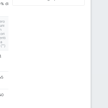
0% di
ero
uni
n
tori
enti
la
 (*)
1
45
40