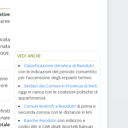
ative
 aree
icata
rnata
2009,
VEDI ANCHE
Classificazione climatica di Rivodutri
con le indicazioni del periodo consentito
per l'accensione degli impianti termici.
ono
lore
Sindaci dei Comuni in Provincia di Rieti
oggi in carica con le coalizioni politiche di
appartenenza.
Comuni limitrofi a Rivodutri
di prima e
initi
seconda corona con le distanze in km.
onale
Banche Rivodutri
con indirizzo e
ntale
codici ABI e CAB degli Sportelli Bancari.