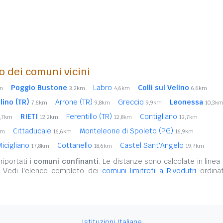
o dei comuni vicini
Poggio Bustone
Labro
Colli sul Velino
m
3,2km
4,6km
6,6km
lino (TR)
Arrone (TR)
Greccio
Leonessa
7,6km
9,8km
9,9km
10,3k
RIETI
Ferentillo (TR)
Contigliano
1,7km
12,2km
12,8km
13,7km
Cittaducale
Monteleone di Spoleto (PG)
km
16,6km
16,9km
Micigliano
Cottanello
Castel Sant'Angelo
17,8km
18,6km
19,7km
iportati i
comuni confinanti
. Le distanze sono calcolate in linea 
. Vedi l'elenco completo dei
comuni limitrofi a Rivodutri
ordinat
Istituzioni Italiane