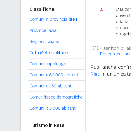
Classifiche
4
E' la z
dove i 
Comuni in provincia di RI
è facol
prescriv
Province laziali
progett
Regioni italiane
(*):
I territori di 
Città Metropolitane
Pescorocchian
Comuni capoluogo
Puoi anche confro
Rieti
in un'unica ta
Comuni
>
60.000 abitanti
Comuni
<
150 abitanti
Comuni/fasce demografiche
Comuni
<
5.000 abitanti
Turismo in Rete