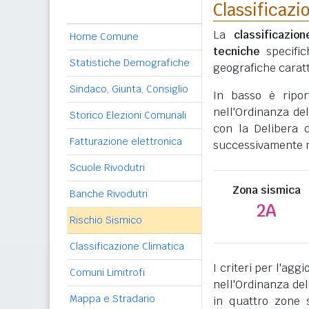
Classificazi
La
classificazio
Home Comune
tecniche
specific
Statistiche Demografiche
geografiche caratt
Sindaco, Giunta, Consiglio
In basso è ripo
nell'Ordinanza del
Storico Elezioni Comunali
con la Delibera 
Fatturazione elettronica
successivamente mo
Scuole Rivodutri
Zona sismica
Banche Rivodutri
2A
Rischio Sismico
Classificazione Climatica
I criteri per l'ag
Comuni Limitrofi
nell'Ordinanza del
Mappa e Stradario
in quattro zone s