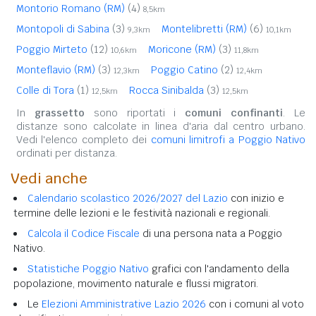
Montorio Romano (RM)
(4)
8,5km
Montopoli di Sabina
(3)
Montelibretti (RM)
(6)
9,3km
10,1km
Poggio Mirteto
(12)
Moricone (RM)
(3)
10,6km
11,8km
Monteflavio (RM)
(3)
Poggio Catino
(2)
12,3km
12,4km
Colle di Tora
(1)
Rocca Sinibalda
(3)
12,5km
12,5km
In
grassetto
sono riportati i
comuni confinanti
. Le
distanze sono calcolate in linea d'aria dal centro urbano.
Vedi l'elenco completo dei
comuni limitrofi a Poggio Nativo
ordinati per distanza.
Vedi anche
Calendario scolastico 2026/2027 del Lazio
con inizio e
termine delle lezioni e le festività nazionali e regionali.
Calcola il Codice Fiscale
di una persona nata a Poggio
Nativo.
Statistiche Poggio Nativo
grafici con l'andamento della
popolazione, movimento naturale e flussi migratori.
Le
Elezioni Amministrative Lazio 2026
con i comuni al voto