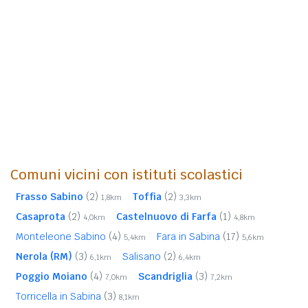
Comuni vicini con istituti scolastici
Frasso Sabino
(2)
Toffia
(2)
1,8km
3,3km
Casaprota
(2)
Castelnuovo di Farfa
(1)
4,0km
4,8km
Monteleone Sabino
(4)
Fara in Sabina
(17)
5,4km
5,6km
Nerola (RM)
(3)
Salisano
(2)
6,1km
6,4km
Poggio Moiano
(4)
Scandriglia
(3)
7,0km
7,2km
Torricella in Sabina
(3)
8,1km