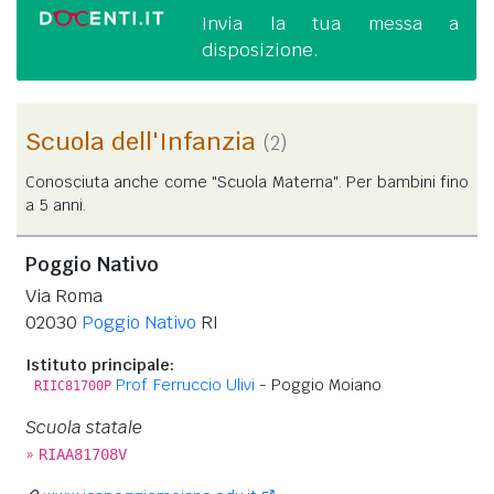
Invia la tua messa a
disposizione.
Scuola dell'Infanzia
(2)
Conosciuta anche come "Scuola Materna". Per bambini fino
a 5 anni.
Poggio Nativo
Via Roma
02030
Poggio Nativo
RI
Istituto principale:
Prof. Ferruccio Ulivi
- Poggio Moiano
RIIC81700P
Scuola statale
»
RIAA81708V