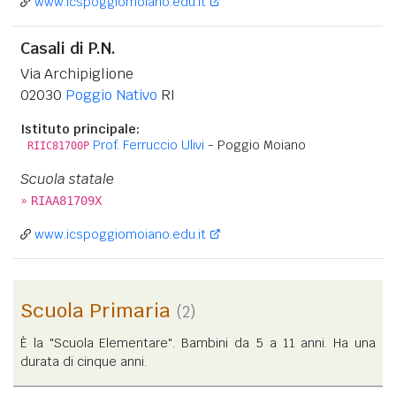
www.icspoggiomoiano.edu.it
Casali di P.N.
Via Archipiglione
02030
Poggio Nativo
RI
Istituto principale:
Prof. Ferruccio Ulivi
- Poggio Moiano
RIIC81700P
Scuola statale
»
RIAA81709X
www.icspoggiomoiano.edu.it
Scuola Primaria
(2)
È la "Scuola Elementare". Bambini da 5 a 11 anni. Ha una
durata di cinque anni.