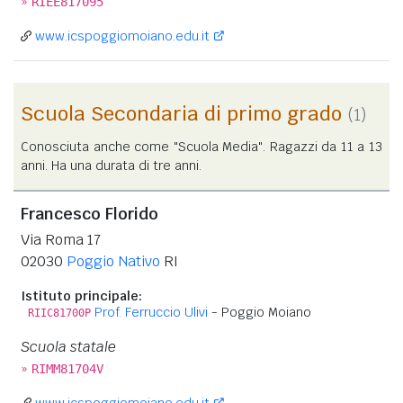
»
RIEE817095
www.icspoggiomoiano.edu.it
Scuola Secondaria di primo grado
(1)
Conosciuta anche come "Scuola Media". Ragazzi da 11 a 13
anni. Ha una durata di tre anni.
Francesco Florido
Via Roma 17
02030
Poggio Nativo
RI
Istituto principale:
Prof. Ferruccio Ulivi
- Poggio Moiano
RIIC81700P
Scuola statale
»
RIMM81704V
www.icspoggiomoiano.edu.it