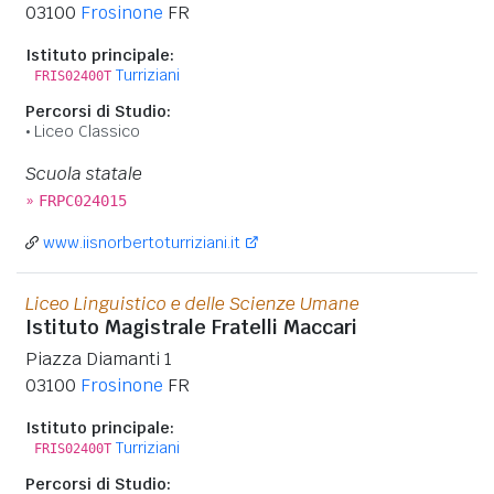
03100
Frosinone
FR
Istituto principale:
Turriziani
FRIS02400T
Percorsi di Studio:
Liceo Classico
Scuola statale
»
FRPC024015
www.iisnorbertoturriziani.it
Liceo Linguistico e delle Scienze Umane
Istituto Magistrale Fratelli Maccari
Piazza Diamanti 1
03100
Frosinone
FR
Istituto principale:
Turriziani
FRIS02400T
Percorsi di Studio: