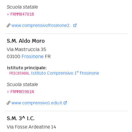
Scuola statale
»
FRMM84701B
www.comprensivofrosinone2...
S.M. Aldo Moro
Via Mastruccia 35
03100
Frosinone
FR
Istituto principale:
Istituto Comprensivo 1° Frosinone
FRIC85900L
Scuola statale
»
FRMM85901N
www.comprensivo1.edu.it
S.M. 3^ I.C.
Via Fosse Ardeatine 14