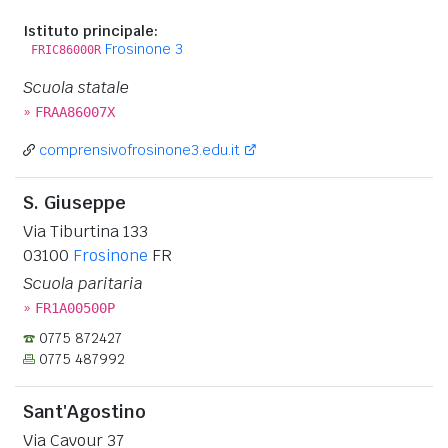
Istituto principale:
Frosinone 3
FRIC86000R
Scuola statale
»
FRAA86007X
comprensivofrosinone3.edu.it
S. Giuseppe
Via Tiburtina 133
03100
Frosinone
FR
Scuola paritaria
»
FR1A00500P
0775 872427
0775 487992
Sant'Agostino
Via Cavour 37