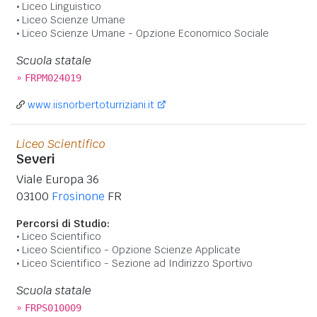
Liceo Linguistico
Liceo Scienze Umane
Liceo Scienze Umane - Opzione Economico Sociale
Scuola statale
»
FRPM024019
www.iisnorbertoturriziani.it
Liceo Scientifico
Severi
Viale Europa 36
03100
Frosinone
FR
Percorsi di Studio:
Liceo Scientifico
Liceo Scientifico - Opzione Scienze Applicate
Liceo Scientifico - Sezione ad Indirizzo Sportivo
Scuola statale
»
FRPS010009