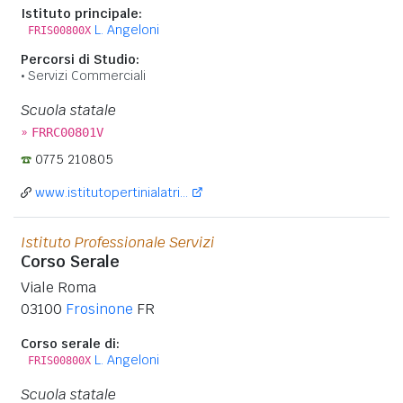
Istituto principale:
L. Angeloni
FRIS00800X
Percorsi di Studio:
Servizi Commerciali
Scuola statale
»
FRRC00801V
0775 210805
www.istitutopertinialatri...
Istituto Professionale Servizi
Corso Serale
Viale Roma
03100
Frosinone
FR
Corso serale di:
L. Angeloni
FRIS00800X
Scuola statale