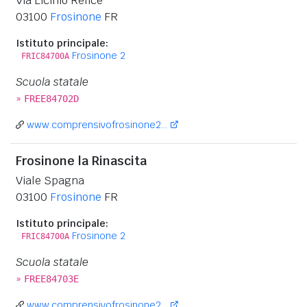
Via Licinio Refice
03100
Frosinone
FR
Istituto principale:
Frosinone 2
FRIC84700A
Scuola statale
»
FREE84702D
www.comprensivofrosinone2...
Frosinone la Rinascita
Viale Spagna
03100
Frosinone
FR
Istituto principale:
Frosinone 2
FRIC84700A
Scuola statale
»
FREE84703E
www.comprensivofrosinone2...