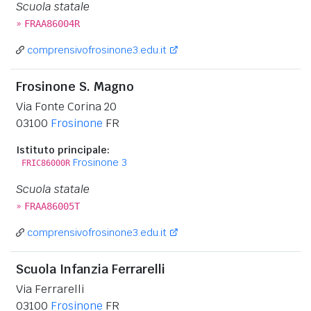
Scuola statale
»
FRAA86004R
comprensivofrosinone3.edu.it
Frosinone S. Magno
Via Fonte Corina 20
03100
Frosinone
FR
Istituto principale:
Frosinone 3
FRIC86000R
Scuola statale
»
FRAA86005T
comprensivofrosinone3.edu.it
Scuola Infanzia Ferrarelli
Via Ferrarelli
03100
Frosinone
FR