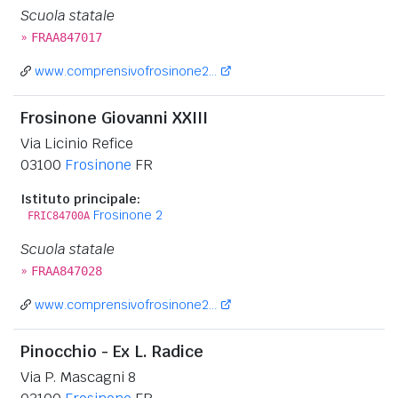
Scuola statale
»
FRAA847017
www.comprensivofrosinone2...
Frosinone Giovanni XXIII
Via Licinio Refice
03100
Frosinone
FR
Istituto principale:
Frosinone 2
FRIC84700A
Scuola statale
»
FRAA847028
www.comprensivofrosinone2...
Pinocchio - Ex L. Radice
Via P. Mascagni 8