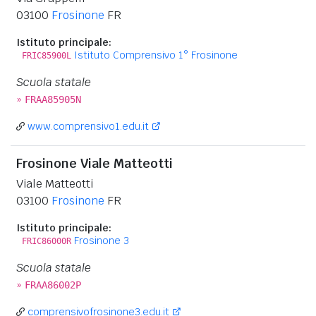
03100
Frosinone
FR
Istituto principale:
Istituto Comprensivo 1° Frosinone
FRIC85900L
Scuola statale
»
FRAA85905N
www.comprensivo1.edu.it
Frosinone Viale Matteotti
Viale Matteotti
03100
Frosinone
FR
Istituto principale:
Frosinone 3
FRIC86000R
Scuola statale
»
FRAA86002P
comprensivofrosinone3.edu.it