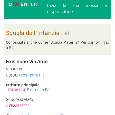
Invia la tua messa a
disposizione.
Scuola dell'Infanzia
(18)
Conosciuta anche come "Scuola Materna". Per bambini fino
a 5 anni.
Frosinone Via Arno
Via Arno
03100
Frosinone
FR
Istituto principale:
Frosinone IV
FRIC84600E
Scuola statale
»
FRAA84602C