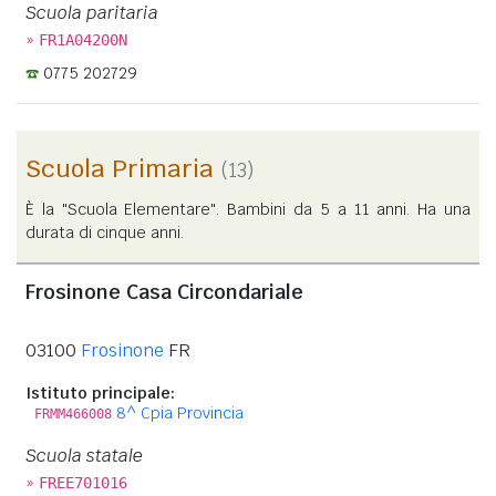
Scuola paritaria
»
FR1A04200N
0775 202729
Scuola Primaria
(13)
È la "Scuola Elementare". Bambini da 5 a 11 anni. Ha una
durata di cinque anni.
Frosinone Casa Circondariale
03100
Frosinone
FR
Istituto principale:
8^ Cpia Provincia
FRMM466008
Scuola statale
»
FREE701016