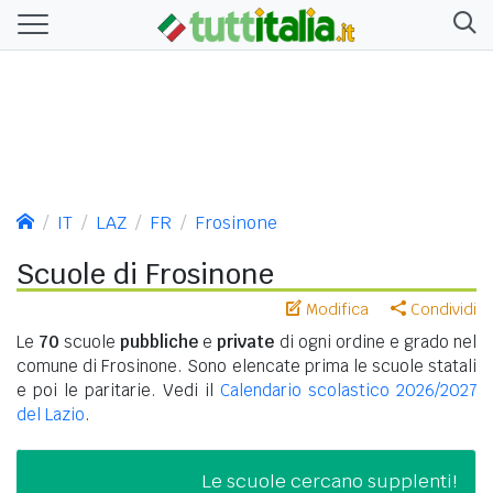
IT
LAZ
FR
Frosinone
Scuole di Frosinone
Modifica
Condividi
Le
70
scuole
pubbliche
e
private
di ogni ordine e grado nel
comune di Frosinone. Sono elencate prima le scuole statali
e poi le paritarie. Vedi il
Calendario scolastico 2026/2027
del Lazio
.
Le scuole cercano supplenti!