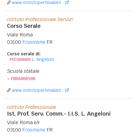
www.istitutopertinialatri...
Istituto Professionale Servizi
Corso Serale
Viale Roma
03100
Frosinone
FR
Corso serale di:
L. Angeloni
FRIS00800X
Scuola statale
»
FRRA008508
www.istitutopertinialatri...
Istituto Professionale
Ist. Prof. Serv. Comm.- I.I.S. L. Angeloni
Viale Roma 69
03100
Frosinone
FR