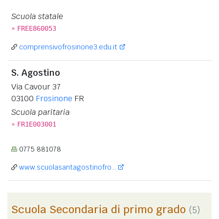
Scuola statale
»
FREE860053
comprensivofrosinone3.edu.it
S. Agostino
Via Cavour 37
03100
Frosinone
FR
Scuola paritaria
»
FR1E003001
0775 881078
www.scuolasantagostinofro...
Scuola Secondaria di primo grado
(5)