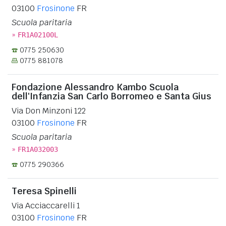
03100
Frosinone
FR
Scuola paritaria
»
FR1A02100L
0775 250630
0775 881078
Fondazione Alessandro Kambo Scuola
dell'Infanzia San Carlo Borromeo e Santa Gius
Via Don Minzoni 122
03100
Frosinone
FR
Scuola paritaria
»
FR1A032003
0775 290366
Teresa Spinelli
Via Acciaccarelli 1
03100
Frosinone
FR