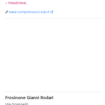
»
FRAA85904L
www.comprensivo1.edu.it
Frosinone Gianni Rodari
Via Grappelli