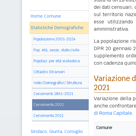
dei dati censuari, 
sul territorio naz
Home Comune
esse utilizzando
Statistiche Demografiche
amministrativa.
Popolazione 2001-2024
La popolazione ri
DPR 20 gennaio 20
Pop. età, sesso, stato civile
supplemento ordin
Popolaz. per età scolastica
con cadenza quin
Cittadini Stranieri
Variazione 
Indici Demografici / Struttura
2021
Censimenti 1861-2021
Variazione della p
Censimento 2021
anche confrontare
di Roma Capitale
.
Censimento 2011
Comune
Sindaco, Giunta, Consiglio