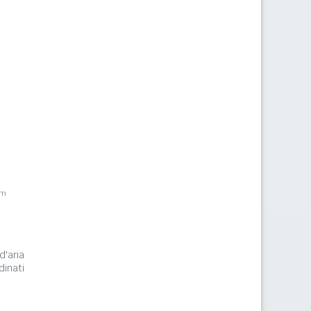
km
d'aria
inati