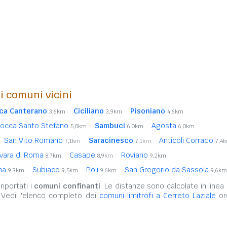
i comuni vicini
ca Canterano
Ciciliano
Pisoniano
3,6km
3,9km
4,6km
occa Santo Stefano
Sambuci
Agosta
5,0km
6,0km
6,0km
San Vito Romano
Saracinesco
Anticoli Corrado
7,1km
7,1km
7,4
vara di Roma
Casape
Roviano
8,7km
8,9km
9,2km
ina
Subiaco
Poli
San Gregorio da Sassola
9,3km
9,5km
9,6km
9,6km
iportati i
comuni confinanti
. Le distanze sono calcolate in linea 
 Vedi l'elenco completo dei
comuni limitrofi a Cerreto Laziale
ord