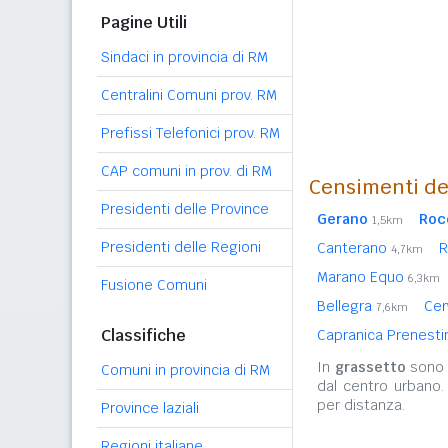
Pagine Utili
Sindaci in provincia di RM
Centralini Comuni prov. RM
Prefissi Telefonici prov. RM
CAP comuni in prov. di RM
Censimenti de
Presidenti delle Province
Gerano
Roc
1,5km
Presidenti delle Regioni
Canterano
R
4,7km
Marano Equo
6,3km
Fusione Comuni
Bellegra
Cer
7,6km
Classifiche
Capranica Prenest
In
grassetto
sono r
Comuni in provincia di RM
dal centro urbano.
per distanza.
Province laziali
Regioni italiane