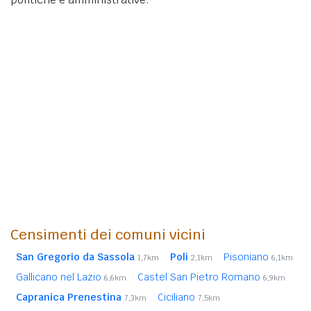
Censimenti dei comuni vicini
San Gregorio da Sassola
Poli
Pisoniano
1,7km
2,1km
6,1km
Gallicano nel Lazio
Castel San Pietro Romano
6,6km
6,9km
Capranica Prenestina
Ciciliano
7,3km
7,5km