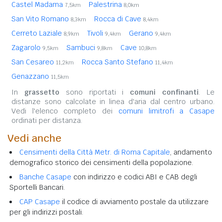
Castel Madama
Palestrina
7,5km
8,0km
San Vito Romano
Rocca di Cave
8,3km
8,4km
Cerreto Laziale
Tivoli
Gerano
8,9km
9,4km
9,4km
Zagarolo
Sambuci
Cave
9,5km
9,8km
10,8km
San Cesareo
Rocca Santo Stefano
11,2km
11,4km
Genazzano
11,5km
In
grassetto
sono riportati i
comuni confinanti
. Le
distanze sono calcolate in linea d'aria dal centro urbano.
Vedi l'elenco completo dei
comuni limitrofi a Casape
ordinati per distanza.
Vedi anche
Censimenti della Città Metr. di Roma Capitale
, andamento
demografico storico dei censimenti della popolazione.
Banche Casape
con indirizzo e codici ABI e CAB degli
Sportelli Bancari.
CAP Casape
il codice di avviamento postale da utilizzare
per gli indirizzi postali.