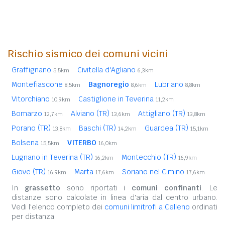
Rischio sismico dei comuni vicini
Graffignano
Civitella d'Agliano
5,5km
6,3km
Montefiascone
Bagnoregio
Lubriano
8,5km
8,6km
8,8km
Vitorchiano
Castiglione in Teverina
10,9km
11,2km
Bomarzo
Alviano (TR)
Attigliano (TR)
12,7km
13,6km
13,8km
Porano (TR)
Baschi (TR)
Guardea (TR)
13,8km
14,2km
15,1km
Bolsena
VITERBO
15,5km
16,0km
Lugnano in Teverina (TR)
Montecchio (TR)
16,2km
16,9km
Giove (TR)
Marta
Soriano nel Cimino
16,9km
17,6km
17,6km
In
grassetto
sono riportati i
comuni confinanti
. Le
distanze sono calcolate in linea d'aria dal centro urbano.
Vedi l'elenco completo dei
comuni limitrofi a Celleno
ordinati
per distanza.