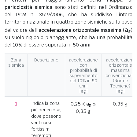
pericolosità sismica
sono stati definiti nell'Ordinanza
del PCM n. 3519/2006, che ha suddiviso l'intero
territorio nazionale in quattro zone sismiche sulla base
a
del valore dell'
accelerazione orizzontale massima
(
)
g
su suolo rigido o pianeggiante, che ha una probabilità
del 10% di essere superata in 50 anni.
Zona
Descrizione
accelerazione
accelerazione
sismica
con
orizzontale
probabilità di
massima
superamento
convenzionale
del 10% in 50
(Norme
anni
Tecniche)
[
a
]
[
a
]
g
g
1
Indica la zona
0,25 <
a
≤
0,35 g
g
più pericolosa,
0,35 g
dove possono
verificarsi
fortissimi
terremoti.