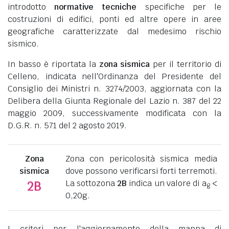
introdotto
normative tecniche
specifiche per le
costruzioni di edifici, ponti ed altre opere in aree
geografiche caratterizzate dal medesimo rischio
sismico.
In basso è riportata la
zona sismica
per il territorio di
Celleno, indicata nell'Ordinanza del Presidente del
Consiglio dei Ministri n. 3274/2003, aggiornata con la
Delibera della Giunta Regionale del Lazio n. 387 del 22
maggio 2009, successivamente modificata con la
D.G.R. n. 571 del 2 agosto 2019.
Zona
Zona con pericolosità sismica media
sismica
dove possono verificarsi forti terremoti.
La sottozona
2B
indica un valore di a
<
2B
g
0,20g.
I criteri per l'aggiornamento della mappa di