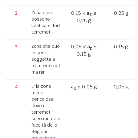
2
Zona dove
0,15 <
a
≤
0,25 g
g
possono
0,25 g
verificarsi forti
terremoti.
3
Zona che può
0,05 <
a
≤
0,15 g
g
essere
0,15 g
soggetta a
forti terremoti
ma rari.
4
E' la zona
a
≤ 0,05 g
0,05 g
g
meno
pericolosa,
dove i
terremoti
sono rari ed è
facoltà delle
Regioni
prescrivere