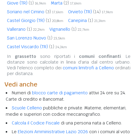
Giove (TR)
(1)
Marta
(2)
16,9km
17,6km
Soriano nel Cimino
(3)
Orvieto (TR)
(14)
17,6km
17,9km
Castel Giorgio (TR)
(1)
Canepina
(1)
20,8km
21,3km
Vallerano
(1)
Vignanello
(1)
22,2km
22,7km
San Lorenzo Nuovo
(1)
23,5km
Castel Viscardo (TR)
(1)
24,3km
In
grassetto
sono riportati i
comuni confinanti
. Le
distanze sono calcolate in linea d'aria dal centro urbano.
Vedi l'elenco completo dei
comuni limitrofi a Celleno
ordinati
per distanza.
Vedi anche
Numeri di
blocco carte di pagamento
attivi 24 ore su 24.
Carte di credito e Bancomat.
Scuole Celleno
pubbliche e private. Materne, elementari,
medie e superiori con codice meccanografico.
Calcola il Codice Fiscale
di una persona nata a Celleno.
Le
Elezioni Amministrative Lazio 2026
con i comuni al voto