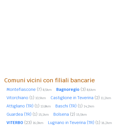
Comuni vicini con filiali bancarie
Montefiascone
(7)
Bagnoregio
(3)
8,5km
8,6km
Vitorchiano
(1)
Castiglione in Teverina
(2)
10,9km
11,2km
Attigliano (TR)
(1)
Baschi (TR)
(1)
13,8km
14,2km
Guardea (TR)
(1)
Bolsena
(2)
15,1km
15,5km
VITERBO
(23)
Lugnano in Teverina (TR)
(1)
16,0km
16,2km