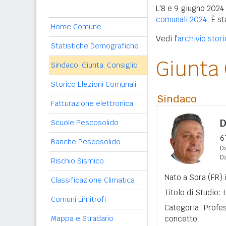
L'8 e 9 giugno 2024 
comunali 2024
. È s
Home Comune
Vedi l'
archivio stor
Statistiche Demografiche
Giunta
Sindaco, Giunta, Consiglio
Storico Elezioni Comunali
Sindaco
Fatturazione elettronica
D
Scuole Pescosolido
6
Banche Pescosolido
Da
D
Rischio Sismico
Nato a Sora (FR) 
Classificazione Climatica
Titolo di Studio:
Comuni Limitrofi
Categoria Profe
Mappa e Stradario
concetto