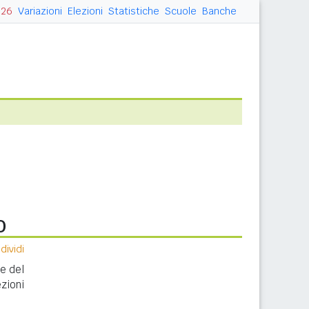
026
Variazioni
Elezioni
Statistiche
Scuole
Banche
o
ividi
ne del
zioni