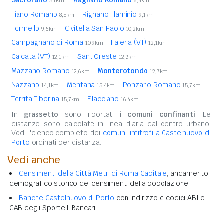
5,1km
6,4km
Fiano Romano
Rignano Flaminio
8,5km
9,1km
Formello
Civitella San Paolo
9,6km
10,2km
Campagnano di Roma
Faleria (VT)
10,9km
12,1km
Calcata (VT)
Sant'Oreste
12,1km
12,2km
Mazzano Romano
Monterotondo
12,6km
12,7km
Nazzano
Mentana
Ponzano Romano
14,1km
15,4km
15,7km
Torrita Tiberina
Filacciano
15,7km
16,4km
In
grassetto
sono riportati i
comuni confinanti
. Le
distanze sono calcolate in linea d'aria dal centro urbano.
Vedi l'elenco completo dei
comuni limitrofi a Castelnuovo di
Porto
ordinati per distanza.
Vedi anche
Censimenti della Città Metr. di Roma Capitale
, andamento
demografico storico dei censimenti della popolazione.
Banche Castelnuovo di Porto
con indirizzo e codici ABI e
CAB degli Sportelli Bancari.