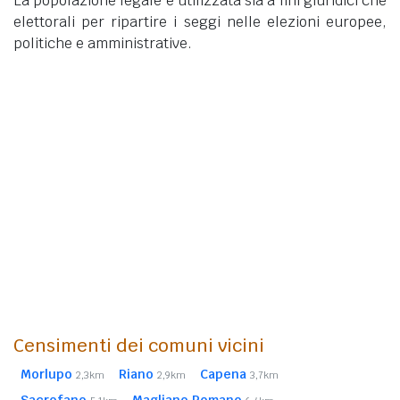
La popolazione legale è utilizzata sia a fini giuridici che
elettorali per ripartire i seggi nelle elezioni europee,
politiche e amministrative.
Censimenti dei comuni vicini
Morlupo
Riano
Capena
2,3km
2,9km
3,7km
Sacrofano
Magliano Romano