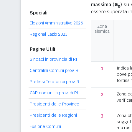
a
massima
(
) su 
g
essere superata in
Speciali
Elezioni Amministrative 2026
Zona
sismica
Regionali Lazio 2023
Pagine Utili
Sindaci in provincia di RI
1
Indica l
Centralini Comuni prov. RI
dove po
fortissi
Prefissi Telefonici prov. RI
CAP comuni in prov. di RI
2
Zona d
verifica
Presidenti delle Province
Presidenti delle Regioni
3
Zona c
soggett
Fusione Comuni
ma rari.