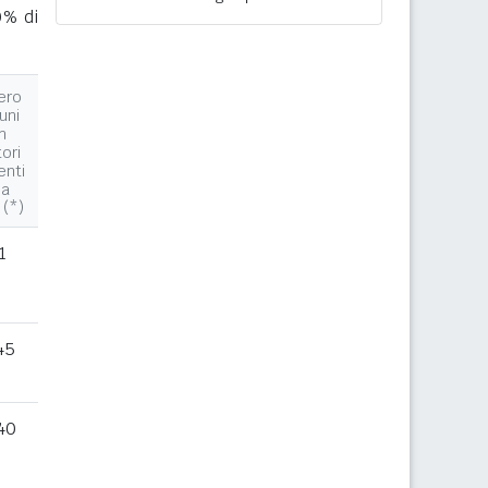
0% di
ero
uni
n
tori
enti
la
 (*)
1
45
40