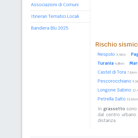
Associazioni di Comuni
Itinerari Tematici Locali
Bandiera Blu 2025
Rischio sismic
Nespolo
Pa
3,4km
Turania
Mar
4,8km
Castel di Tora
7,6km
Pescorocchiano
9,
Longone Sabino
12
Petrella Salto
13,6k
In
grassetto
sono r
dal centro urbano
distanza.