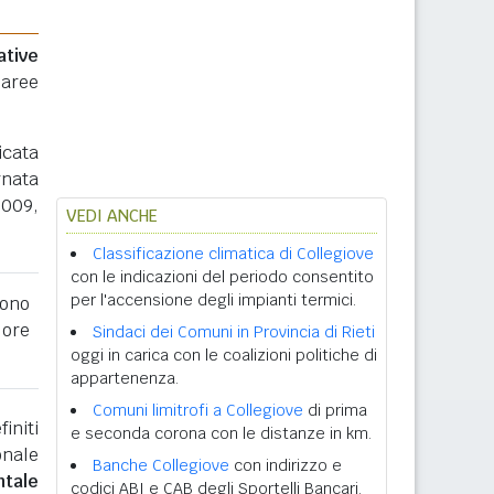
ative
 aree
icata
rnata
2009,
VEDI ANCHE
Classificazione climatica di Collegiove
con le indicazioni del periodo consentito
per l'accensione degli impianti termici.
ono
lore
Sindaci dei Comuni in Provincia di Rieti
oggi in carica con le coalizioni politiche di
appartenenza.
Comuni limitrofi a Collegiove
di prima
initi
e seconda corona con le distanze in km.
onale
Banche Collegiove
con indirizzo e
ntale
codici ABI e CAB degli Sportelli Bancari.