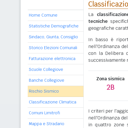
Classificazi
La
classificazio
Home Comune
tecniche
specific
Statistiche Demografiche
geografiche caratt
Sindaco, Giunta, Consiglio
In basso è ripor
nell'Ordinanza del
Storico Elezioni Comunali
con la Delibera 
Fatturazione elettronica
successivamente mo
Scuole Collegiove
Zona sismica
Banche Collegiove
2B
Rischio Sismico
Classificazione Climatica
I criteri per l'ag
Comuni Limitrofi
nell'Ordinanza del
Mappa e Stradario
in quattro zone s