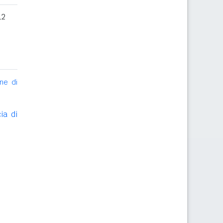
12
ne di
ia di