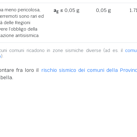
ona meno pericolosa,
a
≤ 0,05 g
0,05 g
1.7
g
terremoti sono rari ed
tà delle Regioni
ere l’obbligo della
azione antisismica.
alcuni comuni ricadono in zone sismiche diverse (ad es. il
comu
o
).
ntare fra loro il
rischio sismico dei comuni della Provinc
bella.