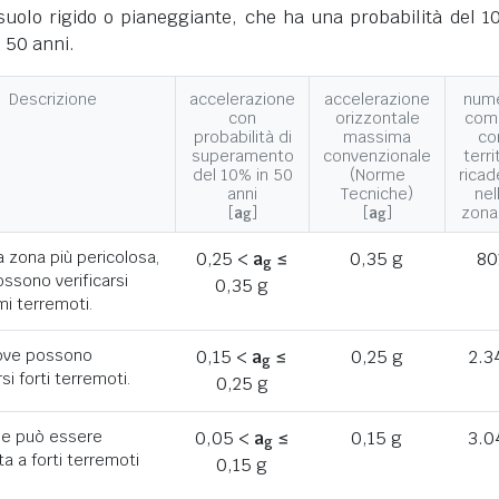
suolo rigido o pianeggiante, che ha una probabilità del 1
 50 anni.
Descrizione
accelerazione
accelerazione
num
con
orizzontale
com
probabilità di
massima
co
superamento
convenzionale
terri
del 10% in 50
(Norme
ricad
anni
Tecniche)
nel
[
a
]
[
a
]
zona
g
g
a zona più pericolosa,
0,25 <
a
≤
0,35 g
80
g
ssono verificarsi
0,35 g
mi terremoti.
ove possono
0,15 <
a
≤
0,25 g
2.3
g
rsi forti terremoti.
0,25 g
he può essere
0,05 <
a
≤
0,15 g
3.0
g
a a forti terremoti
0,15 g