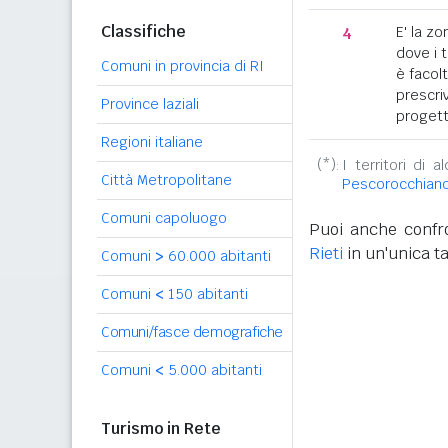
Classifiche
4
E' la z
dove i 
Comuni in provincia di RI
è facol
prescriv
Province laziali
progett
Regioni italiane
(*):
I territori di 
Città Metropolitane
Pescorocchian
Comuni capoluogo
Puoi anche confro
Rieti
in un'unica ta
Comuni
>
60.000 abitanti
Comuni
<
150 abitanti
Comuni/fasce demografiche
Comuni
<
5.000 abitanti
Turismo in Rete