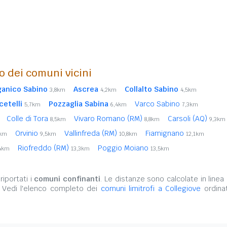
o dei comuni vicini
ganico Sabino
Ascrea
Collalto Sabino
3,8km
4,2km
4,5km
cetelli
Pozzaglia Sabina
Varco Sabino
5,7km
6,4km
7,3km
Colle di Tora
Vivaro Romano (RM)
Carsoli (AQ)
8,5km
8,8km
9,3km
Orvinio
Vallinfreda (RM)
Fiamignano
5km
9,5km
10,8km
12,1km
Riofreddo (RM)
Poggio Moiano
,4km
13,3km
13,5km
m
iportati i
comuni confinanti
. Le distanze sono calcolate in linea 
. Vedi l'elenco completo dei
comuni limitrofi a Collegiove
ordinat