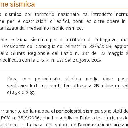
one sismica
ne sismica
del territorio nazionale ha introdotto
norm
he per le costruzioni di edifici, ponti ed altre opere in
erizzate dal medesimo rischio sismico.
tata la
zona sismica
per il territorio di Collegiove, ind
 Presidente del Consiglio dei Ministri n. 3274/2003, aggio
della Giunta Regionale del Lazio n. 387 del 22 maggio 
dificata con la D.G.R. n. 571 del 2 agosto 2019.
Zona con pericolosità sismica media dove poss
verificarsi forti terremoti. La sottozona
2B
indica un va
di a
< 0,20g.
g
giornamento della mappa di
pericolosità sismica
sono stati def
 PCM n. 3519/2006, che ha suddiviso l'intero territorio nazi
ismiche sulla base del valore dell'
accelerazione orizzo