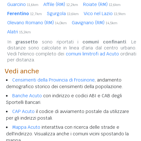
Guarcino
Affile (RM)
Roiate (RM)
11,6km
12,2km
12,6km
Ferentino
Sgurgola
Vico nel Lazio
12,7km
13,6km
13,9km
Olevano Romano (RM)
Gavignano (RM)
14,0km
14,5km
Alatri
15,3km
In
grassetto
sono riportati i
comuni confinanti
. Le
distanze sono calcolate in linea d'aria dal centro urbano.
Vedi l'elenco completo dei
comuni limitrofi ad Acuto
ordinati
per distanza.
Vedi anche
Censimenti della Provincia di Frosinone
, andamento
demografico storico dei censimenti della popolazione.
Banche Acuto
con indirizzo e codici ABI e CAB degli
Sportelli Bancari.
CAP Acuto
il codice di avviamento postale da utilizzare
per gli indirizzi postali.
Mappa Acuto
interattiva con ricerca delle strade e
dell'indirizzo. Visualizza anche i comuni vicini spostando la
mappa.