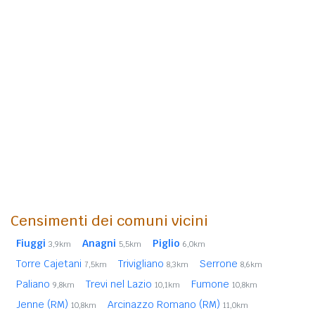
Censimenti dei comuni vicini
Fiuggi
Anagni
Piglio
3,9km
5,5km
6,0km
Torre Cajetani
Trivigliano
Serrone
7,5km
8,3km
8,6km
Paliano
Trevi nel Lazio
Fumone
9,8km
10,1km
10,8km
Jenne (RM)
Arcinazzo Romano (RM)
10,8km
11,0km